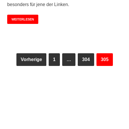
besonders für jene der Linken.
WEITERLESEN
Vorherige
1
…
304
305