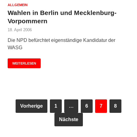
ALLGEMEIN
Wahlen in Berlin und Mecklenburg-
Vorpommern
18. April 2006
Die NPD befürchtet eigenständige Kandidatur der
WASG
WEITERLESEN
Vorherige
1
…
6
7
8
Nächste