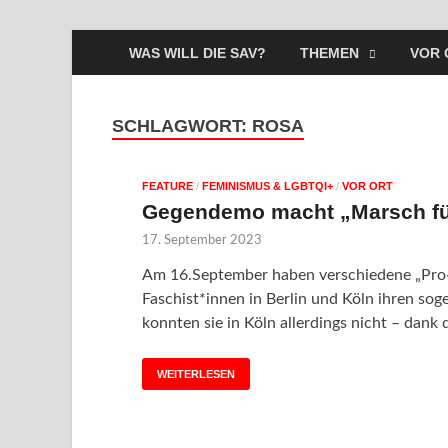
WAS WILL DIE SAV?
THEMEN
VOR 
SCHLAGWORT:
ROSA
FEATURE
/
FEMINISMUS & LGBTQI+
/
VOR ORT
Gegendemo macht „Marsch für
17. September 2023
Am 16.September haben verschiedene „Pro-
Faschist*innen in Berlin und Köln ihren so
konnten sie in Köln allerdings nicht – dank 
WEITERLESEN