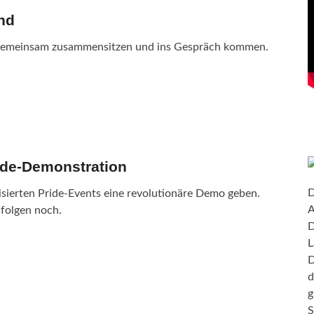
nd
o gemeinsam zusammensitzen und ins Gespräch kommen.
ide-Demonstration
D
isierten Pride-Events eine revolutionäre Demo geben.
A
 folgen noch.
D
L
D
d
g
S