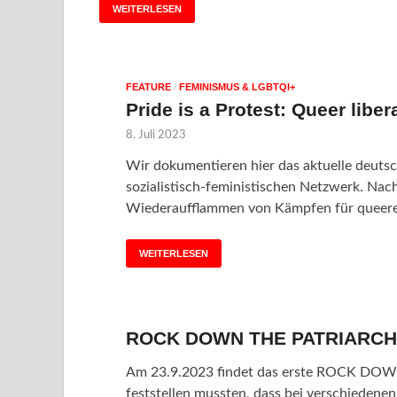
WEITERLESEN
FEATURE
/
FEMINISMUS & LGBTQI+
Pride is a Protest: Queer libe
8. Juli 2023
Wir dokumentieren hier das aktuelle deuts
sozialistisch-feministischen Netzwerk. N
Wiederaufflammen von Kämpfen für queere 
WEITERLESEN
ROCK DOWN THE PATRIARC
Am 23.9.2023 findet das erste ROCK DOWN
feststellen mussten, dass bei verschiedenen