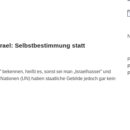
H
N
srael: Selbstbestimmung statt
P
P
 bekennen, heißt es, sonst sei man „Israelhasser” und
P
n Nationen (UN) haben staatliche Gebilde jedoch gar kein