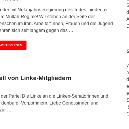
S
eder mit Netanjahus Regierung des Todes, nieder mit
d
m Mullah-Regime! Wir stehen an der Seite der
A
nschen im Iran. Arbeiter*innen, Frauen und die Jugend
D
hren sich seit langem gegen das …
WEITERLESEN
W
m
ll von Linke-Mitgliedern
d
e
e
n der Partei Die Linke an die Linken-Senatorinnen und
S
cklenburg -Vorpommern. Liebe Genossinnen und
I
 zur …