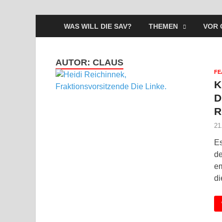
WAS WILL DIE SAV?
THEMEN
VOR 
AUTOR:
CLAUS
FE
K
D
R
21
Es
de
em
di