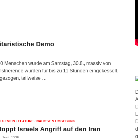
litaristische Demo
000 Menschen wurde am Samstag, 30.8., massiv von
strierende wurden für bis zu 11 Stunden eingekesselt.
gezogen, teilweise …
D
A
D
L
D
LGEMEIN
/
FEATURE
/
NAHOST & UMGEBUNG
toppt Israels Angriff auf den Iran
d
g
. Juni 2025