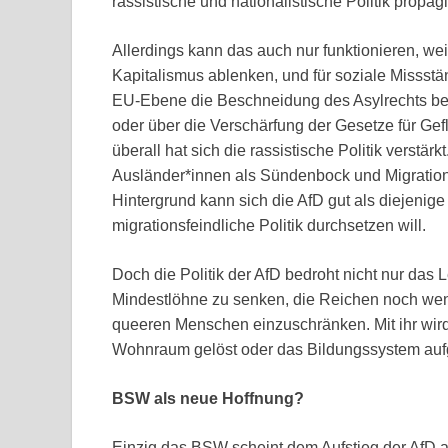
rassistische und nationalistische Politik propagi
Allerdings kann das auch nur funktionieren, wei
Kapitalismus ablenken, und für soziale Missstä
EU-Ebene die Beschneidung des Asylrechts besc
oder über die Verschärfung der Gesetze für Ge
überall hat sich die rassistische Politik verstä
Ausländer*innen als Sündenbock und Migration 
Hintergrund kann sich die AfD gut als diejenig
migrationsfeindliche Politik durchsetzen will.
Doch die Politik der AfD bedroht nicht nur das L
Mindestlöhne zu senken, die Reichen noch wen
queeren Menschen einzuschränken. Mit ihr wir
Wohnraum gelöst oder das Bildungssystem auf
BSW als neue Hoffnung?
Einzig das BSW scheint dem Aufstieg der AfD