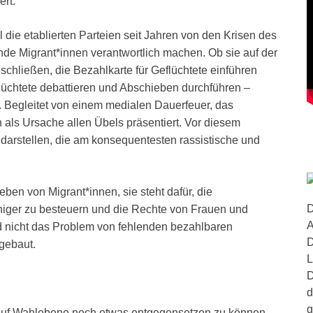
ert.
l die etablierten Parteien seit Jahren von den Krisen des
nde Migrant*innen verantwortlich machen. Ob sie auf der
hließen, die Bezahlkarte für Geflüchtete einführen
flüchtete debattieren und Abschieben durchführen –
rkt. Begleitet von einem medialen Dauerfeuer, das
als Ursache allen Übels präsentiert. Vor diesem
e darstellen, die am konsequentesten rassistische und
eben von Migrant*innen, sie steht dafür, die
D
iger zu besteuern und die Rechte von Frauen und
A
d nicht das Problem von fehlenden bezahlbaren
D
gebaut.
L
D
d
g
 auf Wahlebene noch etwas entgegensetzen zu können.