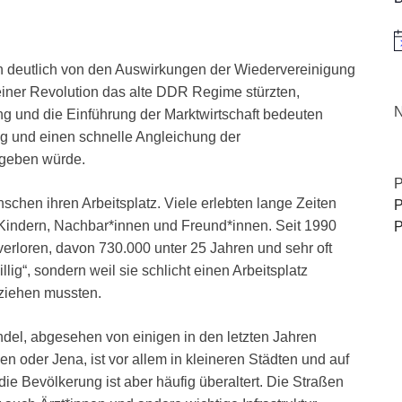
H
h deutlich von den Auswirkungen der Wiedervereinigung
einer Revolution das alte DDR Regime stürzten,
N
ung und die Einführung der Marktwirtschaft bedeuten
g und einen schnelle Angleichung der
 geben würde.
P
schen ihren Arbeitsplatz. Viele erlebten lange Zeiten
P
 Kindern, Nachbar*innen und Freund*innen. Seit 1990
P
erloren, davon 730.000 unter 25 Jahren und sehr oft
llig“, sondern weil sie schlicht einen Arbeitsplatz
ziehen mussten.
el, abgesehen von einigen in den letzten Jahren
n oder Jena, ist vor allem in kleineren Städten und auf
ie Bevölkerung ist aber häufig überaltert. Die Straßen