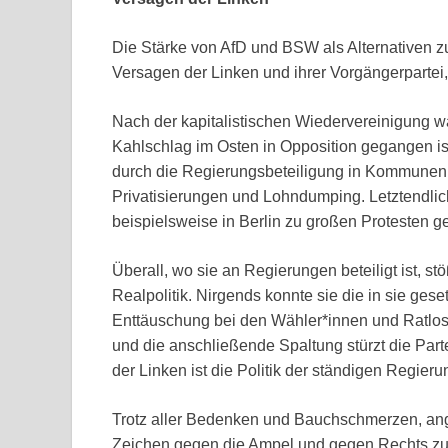
Die Stärke von AfD und BSW als Alternativen zur 
Versagen der Linken und ihrer Vorgängerpartei
Nach der kapitalistischen Wiedervereinigung wa
Kahlschlag im Osten in Opposition gegangen 
durch die Regierungsbeteiligung in Kommunen u
Privatisierungen und Lohndumping. Letztendlich
beispielsweise in Berlin zu großen Protesten
Überall, wo sie an Regierungen beteiligt ist, st
Realpolitik. Nirgends konnte sie die in sie geset
Enttäuschung bei den Wähler*innen und Ratlosig
und die anschließende Spaltung stürzt die Parte
der Linken ist die Politik der ständigen Regier
Trotz aller Bedenken und Bauchschmerzen, ange
Zeichen gegen die Ampel und gegen Rechts zu s