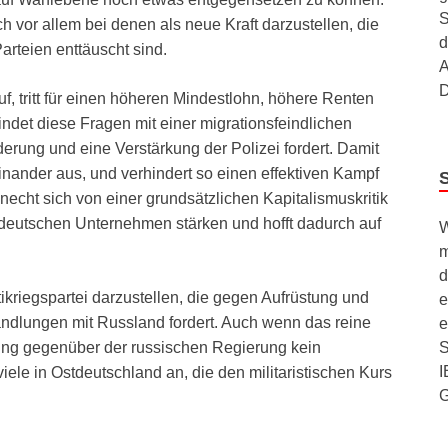
S
h vor allem bei denen als neue Kraft darzustellen, die
d
arteien enttäuscht sind.
A
D
f, tritt für einen höheren Mindestlohn, höhere Renten
det diese Fragen mit einer migrationsfeindlichen
erung und eine Verstärkung der Polizei fordert. Damit
einander aus, und verhindert so einen effektiven Kampf
echt sich von einer grundsätzlichen Kapitalismuskritik
deutschen Unternehmen stärken und hofft dadurch auf
W
m
d
ikriegspartei darzustellen, die gegen Aufrüstung und
e
andlungen mit Russland fordert. Auch wenn das reine
e
S
tung gegenüber der russischen Regierung kein
I
 viele in Ostdeutschland an, die den militaristischen Kurs