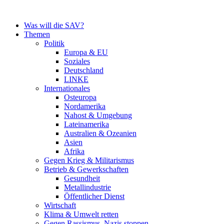
Zum
Inhalt
Was will die SAV?
springen
Themen
Politik
Europa & EU
Soziales
Deutschland
LINKE
Internationales
Osteuropa
Nordamerika
Nahost & Umgebung
Lateinamerika
Australien & Ozeanien
Asien
Afrika
Gegen Krieg & Militarismus
Betrieb & Gewerkschaften
Gesundheit
Metallindustrie
Öffentlicher Dienst
Wirtschaft
Klima & Umwelt retten
Gegen Rassismus, Nazis stoppen