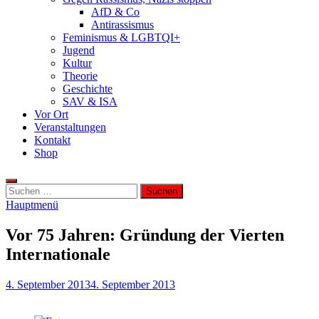
AfD & Co
Antirassismus
Feminismus & LGBTQI+
Jugend
Kultur
Theorie
Geschichte
SAV & ISA
Vor Ort
Veranstaltungen
Kontakt
Shop
Suchen
nach:
Hauptmenü
Vor 75 Jahren: Gründung der Vierten
Internationale
4. September 2013
4. September 2013