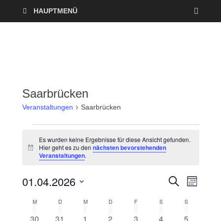
HAUPTMENÜ
Saarbrücken
Veranstaltungen
Saarbrücken
Es wurden keine Ergebnisse für diese Ansicht gefunden.
Hier geht es zu den
nächsten bevorstehenden
H
Veranstaltungen
.
i
n
w
01.04.2026
V
V
S
e
M
U
i
O
D
e
C
s
e
M
D
M
D
F
S
S
K
N
a
H
A
r
E
0
0
0
0
0
0
0
30
31
1
2
3
4
5
t
T