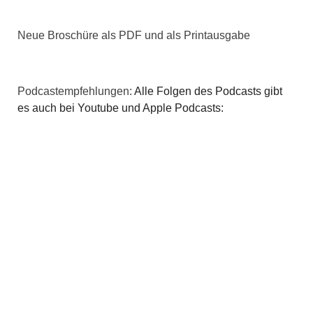
v
i
Neue Broschüre als PDF und als Printausgabe
g
a
Podcastempfehlungen:
Alle Folgen des Podcasts gibt
es auch bei Youtube und Apple Podcasts:
t
i
o
n