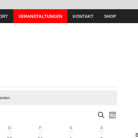
ORT
VERANSTALTUNGEN
KONTAKT
SHOP
anden.
V
V
S
M
U
O
e
C
e
D
F
S
S
N
H
A
r
E