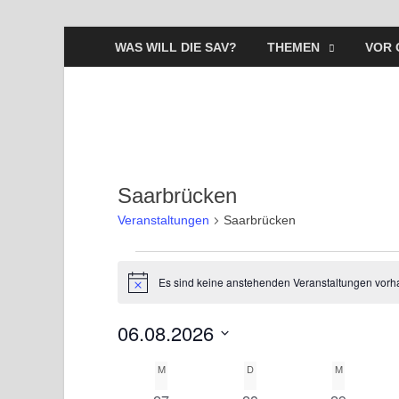
WAS WILL DIE SAV?
THEMEN
VOR 
Saarbrücken
Veranstaltungen
Saarbrücken
Es sind keine anstehenden Veranstaltungen vorh
H
i
n
06.08.2026
w
e
D
i
M
D
M
K
s
a