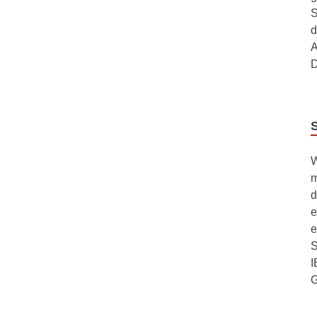
S
d
A
D
W
m
d
e
e
S
I