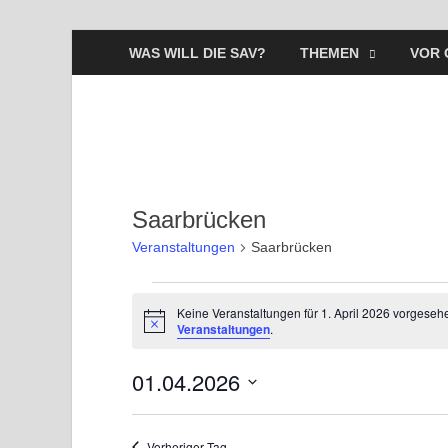
WAS WILL DIE SAV?
THEMEN
VOR 
Saarbrücken
Veranstaltungen
Saarbrücken
Keine Veranstaltungen für 1. April 2026 vorgeseh
H
Veranstaltungen
.
i
n
01.04.2026
w
e
i
D
s
a
Vorheriger Tag