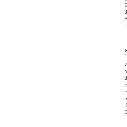
S
d
A
D
W
m
d
e
e
S
I