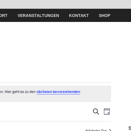
ORT
VERANSTALTUNGEN
KONTAKT
SHOP
en. Hier geht es zu den
nächsten bevorstehenden
V
V
S
T
U
A
e
C
e
G
H
Nächster Tag