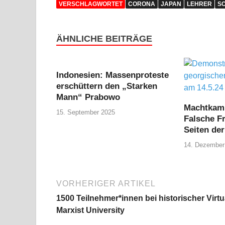
VERSCHLAGWORTET
CORONA
JAPAN
LEHRER
S
ÄHNLICHE BEITRÄGE
Indonesien: Massenproteste
erschüttern den „Starken
Mann“ Prabowo
Machtkamp
15. September 2025
Falsche F
Seiten de
14. Dezember
VORHERIGER ARTIKEL
1500 Teilnehmer*innen bei historischer Virtu
Marxist University