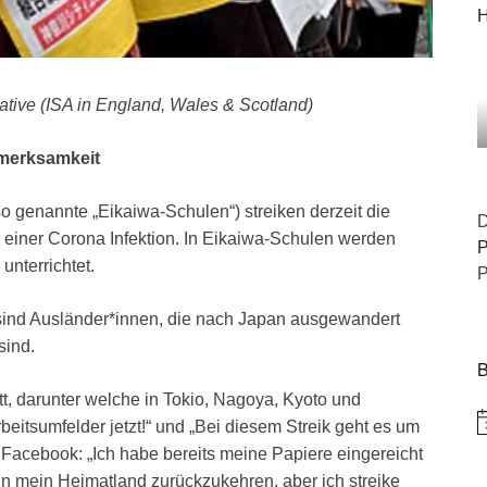
H
native (ISA in England, Wales & Scotland)
fmerksamkeit
 genannte „Eikaiwa-Schulen“) streiken derzeit die
D
einer Corona Infektion. In Eikaiwa-Schulen werden
P
nterrichtet.
P
 sind Ausländer*innen, die nach Japan ausgewandert
sind.
B
tt, darunter welche in Tokio, Nagoya, Kyoto und
eitsumfelder jetzt!“ und „Bei diesem Streik geht es um
H
uf Facebook: „Ich habe bereits meine Papiere eingereicht
n mein Heimatland zurückzukehren, aber ich streike