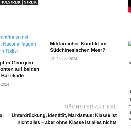
CHULSTREIK
STREIK
Militärischer Konflikt im
Südchinesischen Meer?
D
13. Januar 2024
f in Georgien:
A
ronten auf beiden
D
r Barrikade
L
 2024
D
d
g
S
NÄCHSTER ARTIKEL
d
al
Unterdrückung, Identität, Marxismus: Klasse ist
A
nicht alles – aber ohne Klasse ist alles nichts
D