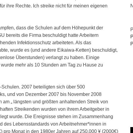
N
r ihre Rechte. Ich streike nicht für meinen eigenen
ämpfen, dass die Schulen auf dem Höhepunkt der
P
bereits die Firma beschuldigt hatte Arbeitern
P
henden Infektionsschutz arbeiteten. Als das
P
bte, wurde es (und andere Eikaiwa-Ketten) beschuldigt,
tenlose Überstunden) verlangt zu haben. Einige
tet wurde mehr als 10 Stunden am Tag zu Hause zu
a-Schulen. 2007 beteiligten sich über 500
iks, und von Dezember 2007 bis November 2008
 am „ längsten und größten anhaltenden Streik von
nhaften Streikenden wurden von ihrem Arbeitgeber in
igelegt wurde. Die Ereignisse stehen im Zusammenhang
 des Lebensstandards von Arbeitnehmer*innen in
) pro Monat in den 1980er Jahren auf 250.000 ¥ (2000€)