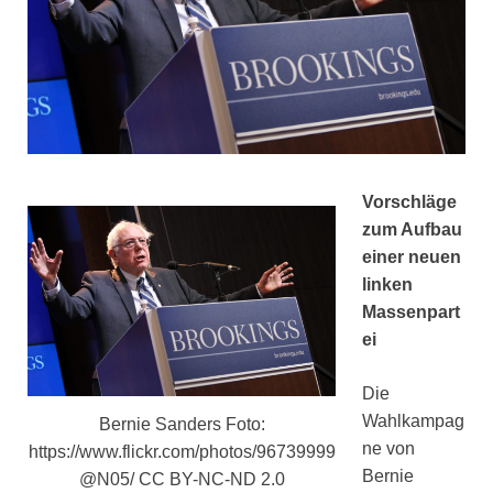
Vorschläge
zum Aufbau
einer neuen
linken
Massenpart
ei
Die
Wahlkampag
Bernie Sanders Foto:
ne von
https://www.flickr.com/photos/96739999
Bernie
@N05/ CC BY-NC-ND 2.0