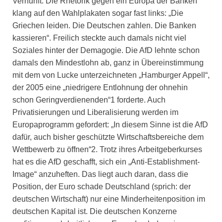
Vernunft. Die Rhetorik gegen ein Europa der Banken
klang auf den Wahlplakaten sogar fast links: „Die
Griechen leiden. Die Deutschen zahlen. Die Banken
kassieren“. Freilich steckte auch damals nicht viel
Soziales hinter der Demagogie. Die AfD lehnte schon
damals den Mindestlohn ab, ganz in Übereinstimmung
mit dem von Lucke unterzeichneten „Hamburger Appell“,
der 2005 eine „niedrigere Entlohnung der ohnehin
schon Geringverdienenden“1 forderte. Auch
Privatisierungen und Liberalisierung werden im
Europaprogramm gefordert: „In diesem Sinne ist die AfD
dafür, auch bisher geschützte Wirtschaftsbereiche dem
Wettbewerb zu öffnen“2. Trotz ihres Arbeitgeberkurses
hat es die AfD geschafft, sich ein „Anti-Establishment-
Image“ anzuheften. Das liegt auch daran, dass die
Position, der Euro schade Deutschland (sprich: der
deutschen Wirtschaft) nur eine Minderheitenposition im
deutschen Kapital ist. Die deutschen Konzerne