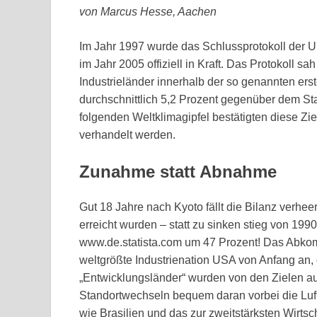
von Marcus Hesse, Aachen
Im Jahr 1997 wurde das Schlussprotokoll der U
im Jahr 2005 offiziell in Kraft. Das Protokoll s
Industrieländer innerhalb der so genannten ers
durchschnittlich 5,2 Prozent gegenüber dem Sta
folgenden Weltklimagipfel bestätigten diese Ziel
verhandelt werden.
Zunahme statt Abnahme
Gut 18 Jahre nach Kyoto fällt die Bilanz verhe
erreicht wurden – statt zu sinken stieg von 19
www.de.statista.com um 47 Prozent! Das Abkomme
weltgrößte Industrienation USA von Anfang an, 
„Entwicklungsländer“ wurden von den Zielen 
Standortwechseln bequem daran vorbei die Luft 
wie Brasilien und das zur zweitstärksten Wirtsc