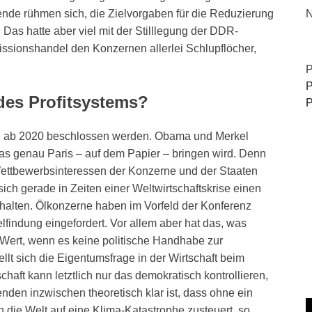
nde rühmen sich, die Zielvorgaben für die Reduzierung
N
Das hatte aber viel mit der Stilllegung der DDR-
missionshandel den Konzernen allerlei Schlupflöcher,
P
P
es Profitsystems?
P
gen ab 2020 beschlossen werden. Obama und Merkel
 was genau Paris – auf dem Papier – bringen wird. Denn
Wettbewerbsinteressen der Konzerne und der Staaten
ich gerade in Zeiten einer Weltwirtschaftskrise einen
thalten. Ölkonzerne haben im Vorfeld der Konferenz
lfindung eingefordert. Vor allem aber hat das, was
g Wert, wenn es keine politische Handhabe zur
ellt sich die Eigentumsfrage in der Wirtschaft beim
haft kann letztlich nur das demokratisch kontrollieren,
nden inzwischen theoretisch klar ist, dass ohne ein
die Welt auf eine Klima-Katastrophe zusteuert, so