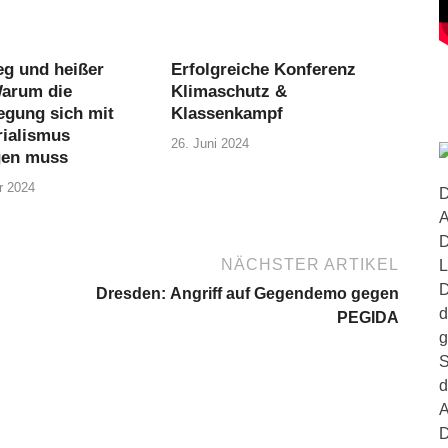
eg und heißer
Erfolgreiche Konferenz
Warum die
Klimaschutz &
gung sich mit
Klassenkampf
ialismus
26. Juni 2024
gen muss
r 2024
D
A
D
NÄCHSTER ARTIKEL
L
D
Dresden: Angriff auf Gegendemo gegen
d
PEGIDA
g
S
d
A
D