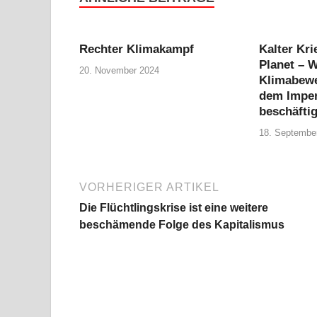
Rechter Klimakampf
Kalter Kri
Planet – 
20. November 2024
Klimabewe
dem Imper
beschäfti
18. Septembe
VORHERIGER ARTIKEL
Die Flüchtlingskrise ist eine weitere
beschämende Folge des Kapitalismus