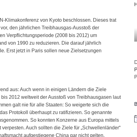
H
N-Klimakonferenz von Kyoto beschlossen. Dieses trat
ah vor, den jährlichen Treibhausgas-Ausstoß der
ten Verpflichtungsperiode (2008 bis 2012) um
nd von 1990 zu reduzieren. Die darauf jährlich
e. Erst jetzt in Paris sollen neue Zielsetzungen
D
P
P
erend aus: Auch wenn in einigen Ländern die Ziele
90 bis 2012 weltweit der Ausstoß von Treibhausgasen laut
B
n galt nie für alle Staaten: So weigerte sich die
das Protokoll überhaupt zu ratifizieren. So genannte
ausgenommen. So konnten Konzerne aus Europa mittels
H
verpesten. Auch sollten die Ziele für „Schwellenländer“
haftsmacht aufgestiegene China gar nicht gelten.