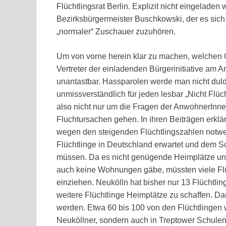
Flüchtlingsrat Berlin. Explizit nicht eingelade
Bezirksbürgermeister Buschkowski, der es sich 
„normaler“ Zuschauer zuzuhören.
Um von vorne herein klar zu machen, welchen C
Vertreter der einladenden Bürgerinitiative am 
unantastbar. Hassparolen werde man nicht dul
unmissverständlich für jeden lesbar „Nicht Flü
also nicht nur um die Fragen der AnwohnerInn
Fluchtursachen gehen. In ihren Beiträgen erklä
wegen den steigenden Flüchtlingszahlen notw
Flüchtlinge in Deutschland erwartet und dem 
müssen. Da es nicht genügende Heimplätze un
auch keine Wohnungen gäbe, müssten viele Flü
einziehen. Neukölln hat bisher nur 13 Flüchtlin
weitere Flüchtlinge Heimplätze zu schaffen. Dar
werden. Etwa 60 bis 100 von den Flüchtlingen w
Neuköllner, sondern auch in Treptower Schulen