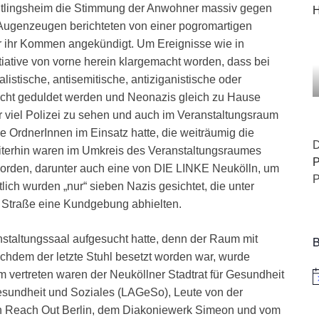
chtlingsheim die Stimmung der Anwohner massiv gegen
H
Augenzeugen berichteten von einer pogromartigen
 ihr Kommen angekündigt. Um Ereignisse wie in
tiative von vorne herein klargemacht worden, dass bei
istische, antisemitische, antiziganistische oder
ht geduldet werden und Neonazis gleich zu Hause
r viel Polizei zu sehen und auch im Veranstaltungsraum
ele OrdnerInnen im Einsatz hatte, die weiträumig die
D
iterhin waren im Umkreis des Veranstaltungsraumes
P
orden, darunter auch eine von DIE LINKE Neukölln, um
P
ch wurden „nur“ sieben Nazis gesichtet, die unter
r Straße eine Kundgebung abhielten.
anstaltungssaal aufgesucht hatte, denn der Raum mit
B
achdem der letzte Stuhl besetzt worden war, wurde
vertreten waren der Neuköllner Stadtrat für Gesundheit
H
esundheit und Soziales (LAGeSo), Leute von der
on Reach Out Berlin, dem Diakoniewerk Simeon und vom