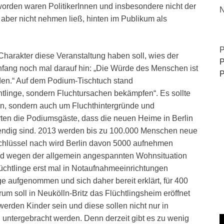
n worden waren PolitikerInnen und insbesondere nicht der
N
aber nicht nehmen ließ, hinten im Publikum als
P
harakter diese Veranstaltung haben soll, wies der
P
Anfang noch mal darauf hin: „Die Würde des Menschen ist
P
den.“ Auf dem Podium-Tischtuch stand
chtlinge, sondern Fluchtursachen bekämpfen“. Es sollte
en, sondern auch um Fluchthintergründe und
rten die Podiumsgäste, dass die neuen Heime in Berlin
endig sind. 2013 werden bis zu 100.000 Menschen neue
Schlüssel nach wird Berlin davon 5000 aufnehmen
d wegen der allgemein angespannten Wohnsituation
chtlinge erst mal in Notaufnahmeeinrichtungen
ge aufgenommen und sich daher bereit erklärt, für 400
um soll in Neukölln-Britz das Flüchtlingsheim eröffnet
erden Kinder sein und diese sollen nicht nur in
 untergebracht werden. Denn derzeit gibt es zu wenig