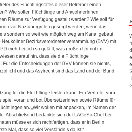
eter des Flüchtlingsrates dieser Betreiber einen
eren? Wie sollen Flüchtlinge und AnwohnerInnen
en Räume zur Verfügung gestellt werden? Wie soll für
nnen vor Naziübergriffen gesorgt werden, wenn das
els sondern so weit wie möglich weg am Kanal gebaut
W
e Neuköllner Bezirksverordnetenversammlung (BVV) mit
m
D mehrheitlich so gefällt, was großen Unmut im
d
wiesen darauf hin, dass sie die Flüchtlinge
e
 Für die Entscheidungen der BVV können sie nichts,
e
zpflicht und das Asylrecht sind das Land und der Bund
S
I
ung für die Flüchtlinge leisten kann. Ein Vertreter vom
ispiel voran und bot ÜbersetzerInnen sowie Räume für
chtlingen an. „Wir wollen mit anpacken, im Namen der
rte. Abschließend bedankte sich der LAGeSo-Chef bei
aten müsse er sich rechtfertigen, dass er in Berlin
ste Mal, dass so viel Verständnis da ist.“