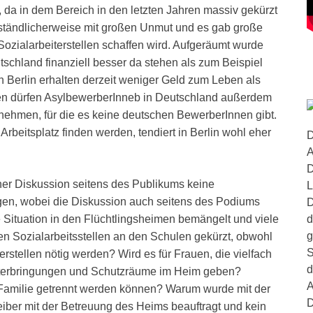
 da in dem Bereich in den letzten Jahren massiv gekürzt
rständlicherweise mit großen Unmut und es gab große
ozialarbeiterstellen schaffen wird. Aufgeräumt wurde
schland finanziell besser da stehen als zum Beispiel
 Berlin erhalten derzeit weniger Geld zum Leben als
en dürfen AsylbewerberInneb in Deutschland außerdem
nnehmen, für die es keine deutschen BewerberInnen gibt.
Arbeitsplatz finden werden, tendiert in Berlin wohl eher
D
A
D
lner Diskussion seitens des Publikums keine
L
gen, wobei die Diskussion auch seitens des Podiums
D
d
e Situation in den Flüchtlingsheimen bemängelt und viele
g
den Sozialarbeitsstellen an den Schulen gekürzt, obwohl
S
rstellen nötig werden? Wird es für Frauen, die vielfach
d
nterbringungen und Schutzräume im Heim geben?
A
 Familie getrennt werden können? Warum wurde mit der
D
reiber mit der Betreuung des Heims beauftragt und kein