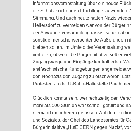
Informationsveranstaltung über ein neues Flü
die Schutz suchenden Flüchtlinge zu wenden. 
Stimmung. Und auch heute hatten Nazis wieder
Hellersdorf zu vermeiden war von der Bürgerini
der Anwohnerversammlung rassistische, national
sonstige menschenverachtende Äußerungen nic
bleiben sollen. Im Umfeld der Veranstaltung wa
vertreten, obwohl die Bürgerinitiative selber vi
Zugangswege und Eingänge kontrollierten. We
antifaschistische Kundgebungen angemeldet w
den Neonazis den Zugang zu erschweren. Letztli
Protesten an der U-Bahn-Haltestelle Parchime
Glücklich konnte sein, wer rechtzeitig den Ver
mehr als 500 Stühlen war schnell gefüllt und n
niemand mehr herein gelassen. Auf dem Podium 
und Soziales, der Chef des Landesamtes für G
Bürgerinitiaitive „HufEISERN gegen Nazis“, v