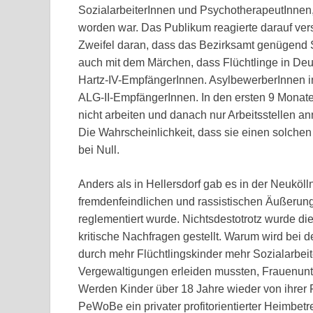
SozialarbeiterInnen und PsychotherapeutInnen,
worden war. Das Publikum reagierte darauf ve
Zweifel daran, dass das Bezirksamt genügend S
auch mit dem Märchen, dass Flüchtlinge in Deut
Hartz-IV-EmpfängerInnen. AsylbewerberInnen in
ALG-II-EmpfängerInnen. In den ersten 9 Monat
nicht arbeiten und danach nur Arbeitsstellen a
Die Wahrscheinlichkeit, dass sie einen solchen 
bei Null.
Anders als in Hellersdorf gab es in der Neuköl
fremdenfeindlichen und rassistischen Äußerun
reglementiert wurde. Nichtsdestotrotz wurde di
kritische Nachfragen gestellt. Warum wird bei 
durch mehr Flüchtlingskinder mehr Sozialarbeite
Vergewaltigungen erleiden mussten, Frauenu
Werden Kinder über 18 Jahre wieder von ihrer
PeWoBe ein privater profitorientierter Heimbet