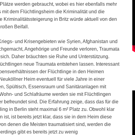
-Plätze werden gebraucht, wobei es hier ebenfalls mehr
 mit dem Flüchtlingsheim die Kriminalität und die
 Kriminalitätssteigerung in Britz würde aktuell von den
oßen Beifall.
 Kriegs- und Krisengebieten wie Syrien, Afghanistan und
rchgemacht, Angehörige und Freunde verloren, Traumata
r sich. Daher bräuchten sie Ruhe und Unterstützung.
lüchtlingen neue Traumata entstehen lassen. Interessant
ensverhältnissen der Flüchtlinge in den Heimen
uköllner Heim eventuell für viele Jahre in einer
en, Spültisch, Essensraum und Sanitäranlagen mit
 Wohn- und Schlafräume werden sie mit Flüchtlingen
r befreundet sind. Die Erfahrung zeige, dass das für die
ling in Berlin steht maximal 6 m² Platz zu. Obwohl klar
 ist, ist bereits jetzt klar, dass sie in dem Heim diese
von denen die Meisten traumatisiert sind, werden die
rdings gibt es bereits jetzt zu wenig