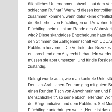
öffentliches Unternehmen, obwohl laut dem Vertr
schlechten Ruf hat? Wer wird diesen kontrolli
zusammen kommen, wenn dafür keine öffentlich
die Sicherheit von Flüchtlingen und AnwohnerI
Flüchtlingsheim nicht am Rande des Wohnviert
wird? Diese skandalöse Entscheidung hatte di
den Stimmen der Zählgemeinschaft von CDU/SP
Publikum hervorrief. Die Vertreter des Bezirkes 
entsprechend dem Asylrecht behandeln werden.
müssen sie aber umsetzen. Und für die Residen
zuständig.
Gefragt wurde auch, wie man konkrete Unterstütz
Deutsch-Arabischen-Zentrum ging mit gutem Be
einen Runden Tisch von AnwohnerInnen und Flü
Menschlichkeit.“, so seine abschließenden Wo
der Bürgerinitiative und dem Publikum: Seit Mon
Flüchtlinge unterbringen wolle. „Heute ist das er