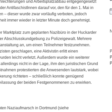
chlechterungen und Arbeitsplatzabbau entgegengesetzt
r AntifaschistInnen darauf vor, den für den 1. Mai in
H
n – dieser wurde zwar vorläufig verboten, jedoch
eit immer wieder in letzter Minute doch genehmigt.
N
 Marktplatz zum geplanten Nazibüro in der Huckarder
der Abschlusskundgebung zu Polizeigewalt. Mehrere
eranstaltung an, um einen Teilnehmer festzunehmen.
P
ten geschlagen, eine Aktivistin erlitt einen
P
urden leicht verletzt. Außerdem wurde ein weiterer
P
lerdings nicht in der Lage, ihm den juristischen Grund
nahmen protestierten die Anwesenden lautstark, wobei
erung richteten – schließlich konnte genügend
Freilassung der beiden Festgenommenen zu erwirken.
anten Naziaufmarsch in Dortmund (siehe