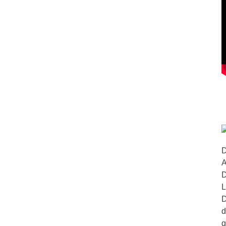
D
A
D
L
D
d
g