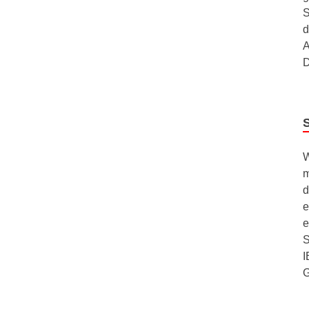
S
d
A
D
W
m
d
e
e
S
I