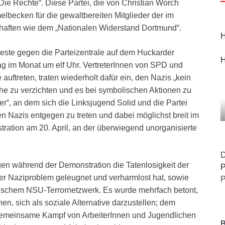
Die Rechte“. Diese Partei, die von Christian Worch
lbecken für die gewaltbereiten Mitglieder der im
ften wie dem „Nationalen Widerstand Dortmund“.
H
teste gegen die Parteizentrale auf dem Huckarder
H
ag im Monat um elf Uhr. VertreterInnen von SPD und
uftreten, traten wiederholt dafür ein, den Nazis „kein
ähe zu verzichten und es bei symbolischen Aktionen zu
er“, an dem sich die Linksjugend Solid und die Partei
en Nazis entgegen zu treten und dabei möglichst breit im
tration am 20. April, an der überwiegend unorganisierte
D
gen während der Demonstration die Tatenlosigkeit der
P
der Naziproblem geleugnet und verharmlost hat, sowie
P
tischem NSU-Terrornetzwerk. Es wurde mehrfach betont,
en, sich als soziale Alternative darzustellen; dem
gemeinsame Kampf von ArbeiterInnen und Jugendlichen
B