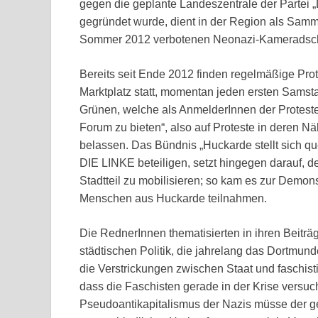
gegen die geplante Landeszentrale der Partei „
gegründet wurde, dient in der Region als Samme
Sommer 2012 verbotenen Neonazi-Kameradscha
Bereits seit Ende 2012 finden regelmäßige Pro
Marktplatz statt, momentan jeden ersten Samst
Grünen, welche als AnmelderInnen der Proteste a
Forum zu bieten“, also auf Proteste in deren N
belassen. Das Bündnis „Huckarde stellt sich qu
DIE LINKE beteiligen, setzt hingegen darauf, d
Stadtteil zu mobilisieren; so kam es zur Demons
Menschen aus Huckarde teilnahmen.
Die RednerInnen thematisierten in ihren Beiträ
städtischen Politik, die jahrelang das Dortmun
die Verstrickungen zwischen Staat und faschis
dass die Faschisten gerade in der Krise versuch
Pseudoantikapitalismus der Nazis müsse der 