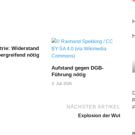
H
H
trie: Widerstand
ergreifend nötig
Aufstand gegen DGB-
Führung nötig
3. Juli 2026
D
P
NÄCHSTER ARTIKEL
P
Explosion der Wut
B