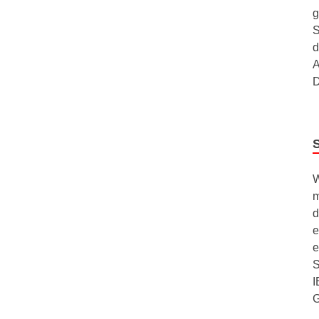
g
S
d
A
D
W
m
d
e
e
S
I