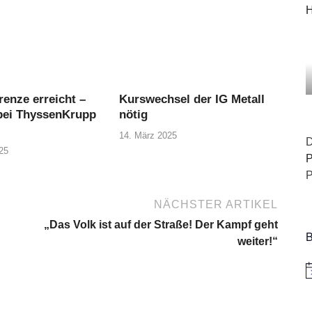
H
enze erreicht –
Kurswechsel der IG Metall
bei ThyssenKrupp
nötig
14. März 2025
D
25
P
P
NÄCHSTER ARTIKEL
„Das Volk ist auf der Straße! Der Kampf geht
B
weiter!“
H