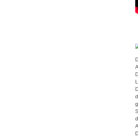
D
A
D
L
D
d
g
S
d
A
D