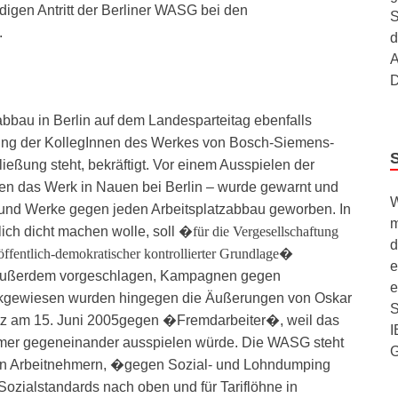
gen Antritt der Berliner WASG bei den
S
.
d
A
D
abbau in Berlin auf dem Landesparteitag ebenfalls
tzung der KollegInnen des Werkes von Bosch-Siemens-
ießung steht, bekräftigt. Vor einem Ausspielen der
en das Werk in Nauen bei Berlin – wurde gewarnt und
W
und Werke gegen jeden Arbeitsplatzabbau geworben. In
m
ich dicht machen wolle, soll �
für die Vergesellschaftung
d
öffentlich-demokratischer kontrollierter Grundlage�
e
außerdem vorgeschlagen, Kampagnen gegen
e
ückgewiesen wurden hingegen die Äußerungen von Oskar
S
itz am 15. Juni 2005gegen �Fremdarbeiter�, weil das
I
r gegeneinander ausspielen würde. Die WASG steht
en Arbeitnehmern, �gegen Sozial- und Lohndumping
Sozialstandards nach oben und für Tariflöhne in