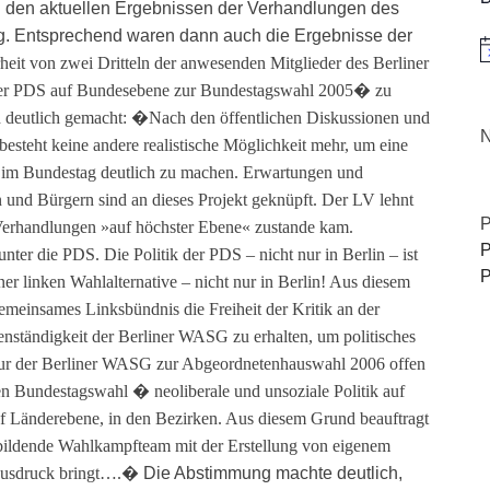
n den aktuellen Ergebnissen der Verhandlungen des
 Entsprechend waren dann auch die Ergebnisse der
H
heit von zwei Dritteln der anwesenden Mitglieder des Berliner
der PDS auf Bundesebene zur Bundestagswahl 2005� zu
h deutlich gemacht: �Nach den öffentlichen Diskussionen und
N
esteht keine andere realistische Möglichkeit mehr, um eine
ik im Bundestag deutlich zu machen. Erwartungen und
nd Bürgern sind an dieses Projekt geknüpft. Der LV lehnt
P
 Verhandlungen »auf höchster Ebene« zustande kam.
P
r die PDS. Die Politik der PDS – nicht nur in Berlin – ist
P
ner linken Wahlalternative – nicht nur in Berlin! Aus diesem
einsames Linksbündnis die Freiheit der Kritik an der
nständigkeit der Berliner WASG zu erhalten, um politisches
atur der Berliner WASG zur Abgeordnetenhauswahl 2006 offen
en Bundestagswahl � neoliberale und unsoziale Politik auf
uf Länderebene, in den Bezirken. Aus diesem Grund beauftragt
 bildende Wahlkampfteam mit der Erstellung von eigenem
 Ausdruck bringt….�
Die Abstimmung machte deutlich,