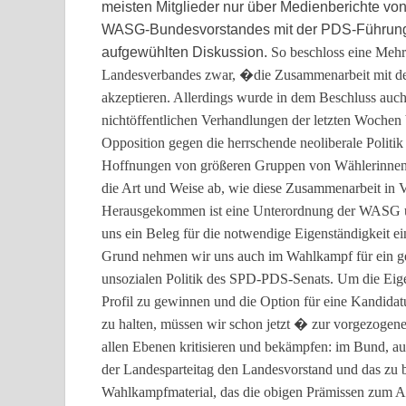
meisten Mitglieder nur über Medienberichte vo
WASG-Bundesvorstandes mit der PDS-Führung.
aufgewühlten Diskussion.
So beschloss eine Mehr
Landesverbandes zwar, �die Zusammenarbeit mit 
akzeptieren. Allerdings wurde in dem Beschluss auc
nichtöffentlichen Verhandlungen der letzten Wochen b
Opposition gegen die herrschende neoliberale Polit
Hoffnungen von größeren Gruppen von Wählerinnen u
die Art und Weise ab, wie diese Zusammenarbeit in
Herausgekommen ist eine Unterordnung der WASG unte
uns ein Beleg für die notwendige Eigenständigkeit ei
Grund nehmen wir uns auch im Wahlkampf für ein gem
unsozialen Politik des SPD-PDS-Senats. Um die Eige
Profil zu gewinnen und die Option für eine Kandid
zu halten, müssen wir schon jetzt � zur vorgezogen
allen Ebenen kritisieren und bekämpfen: im Bund, a
der Landesparteitag den Landesvorstand und das zu
Wahlkampfmaterial, das die obigen Prämissen zum