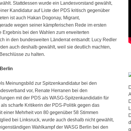
wählt. Stattdessen wurde ein Landesvorstand gewählt,
einer Kandidatur auf Liste der PDS kritisch gegenüber
eten ist auch Hakan Dogonay, Migrant,
 gerade wegen seiner kämpferischen Rede im ersten
 Ergebnis bei den Wahlen zum erweiterten
ch in den bundesweiten Länderrat entsandt: Lucy Redler
rden auch deshalb gewählt, weil sie deutlich machten,
 Beschlüsse zu halten.
Berlin
els Meinungsbild zur Spitzenkandidatur bei den
D
ndesverband vor, Renate Herranen bei den
A
lungen mit der PDS als WASG-Spitzenkandidatin für
D
 als scharfe Kritikerin der PDS-Politik gegen das
L
it einer Mehrheit von 80 gegenüber 58 Stimmen
D
tglied bei Linksruck, wurde auch deshalb nicht gewählt,
d
 eigenständigen Wahlkampf der WASG Berlin bei den
g