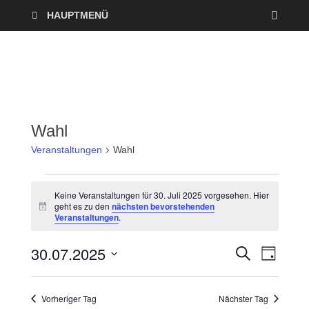
HAUPTMENÜ
Wahl
Veranstaltungen
Wahl
Keine Veranstaltungen für 30. Juli 2025 vorgesehen. Hier
geht es zu den
nächsten bevorstehenden
H
Veranstaltungen
.
i
n
w
30.07.2025
V
V
S
e
T
U
i
A
D
e
C
s
e
G
a
H
Vorheriger Tag
Nächster Tag
r
E
t