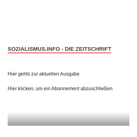
e
s
n
i
c
S
h
u
t
SOZIALISMUS.INFO - DIE ZEITSCHRIFT
c
e
h
n
Hier gehts zur aktuellen Ausgabe
e
-
u
Hier klicken, um ein Abonnement abzuschließen
N
n
a
v
d
i
A
g