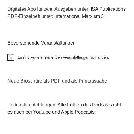
n
a
Digitales Abo für zwei Ausgaben unter:
ISA Publications
s
PDF-Einzelheft unter:
International Marxism 3
t
i
i
c
o
Bevorstehende Veranstaltungen
h
n
Es sind keine anstehenden Veranstaltungen vorhanden.
Hinweis
t
e
Neue Broschüre als PDF und als Printausgabe
n
,
Podcastempfehlungen:
Alle Folgen des Podcasts gibt
N
es auch bei Youtube und Apple Podcasts:
a