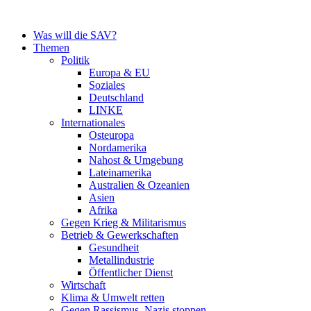
Zum
Inhalt
Was will die SAV?
springen
Themen
Politik
Europa & EU
Soziales
Deutschland
LINKE
Internationales
Osteuropa
Nordamerika
Nahost & Umgebung
Lateinamerika
Australien & Ozeanien
Asien
Afrika
Gegen Krieg & Militarismus
Betrieb & Gewerkschaften
Gesundheit
Metallindustrie
Öffentlicher Dienst
Wirtschaft
Klima & Umwelt retten
Gegen Rassismus, Nazis stoppen