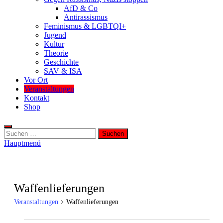
AfD & Co
Antirassismus
Feminismus & LGBTQI+
Jugend
Kultur
Theorie
Geschichte
SAV & ISA
Vor Ort
Veranstaltungen
Kontakt
Shop
Suchen
nach:
Hauptmenü
Waffenlieferungen
Veranstaltungen
Waffenlieferungen