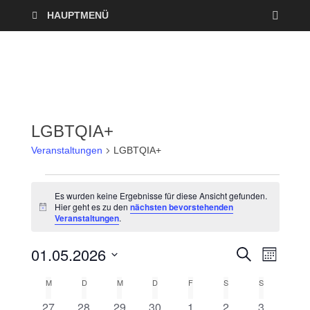
HAUPTMENÜ
LGBTQIA+
Veranstaltungen
LGBTQIA+
Es wurden keine Ergebnisse für diese Ansicht gefunden.
Hier geht es zu den
nächsten bevorstehenden
H
Veranstaltungen
.
i
n
w
01.05.2026
V
V
S
e
M
U
i
O
D
e
C
s
e
M
D
M
D
F
S
S
K
N
a
H
A
r
E
0
0
0
0
0
0
0
27
28
29
30
1
2
3
t
T