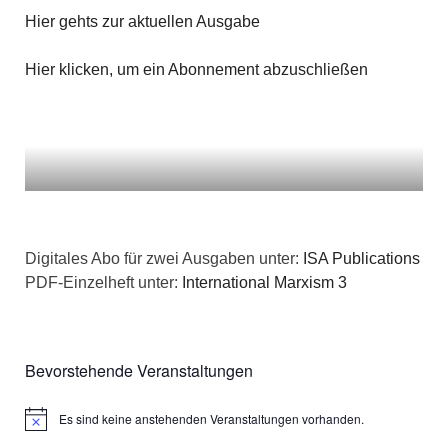
n
g
Hier gehts zur aktuellen Ausgabe
a
s
e
t
Hier klicken, um ein Abonnement abzuschließen
i
n
i
c
o
h
n
t
e
Digitales Abo für zwei Ausgaben unter:
ISA Publications
PDF-Einzelheft unter:
International Marxism 3
n
,
Bevorstehende Veranstaltungen
N
a
Es sind keine anstehenden Veranstaltungen vorhanden.
Hinweis