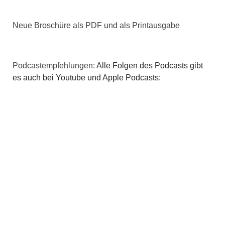
v
i
Neue Broschüre als PDF und als Printausgabe
g
a
Podcastempfehlungen:
Alle Folgen des Podcasts gibt
es auch bei Youtube und Apple Podcasts:
t
i
o
n