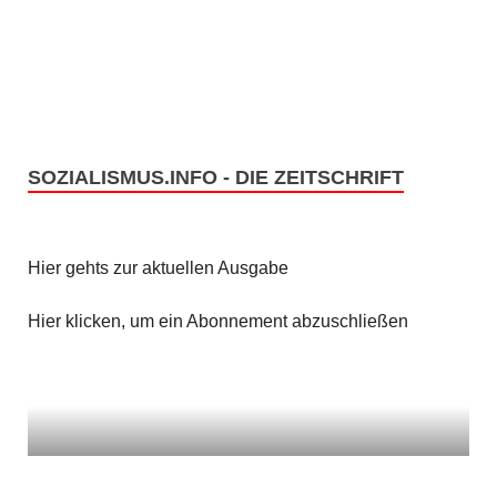
e
s
n
i
c
S
h
u
t
SOZIALISMUS.INFO - DIE ZEITSCHRIFT
c
e
h
n
Hier gehts zur aktuellen Ausgabe
e
-
u
Hier klicken, um ein Abonnement abzuschließen
N
n
a
v
d
i
A
g