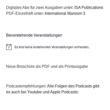
n
a
Digitales Abo für zwei Ausgaben unter:
ISA Publications
s
PDF-Einzelheft unter:
International Marxism 3
t
i
i
c
o
Bevorstehende Veranstaltungen
h
n
Es sind keine anstehenden Veranstaltungen vorhanden.
Hinweis
t
e
Neue Broschüre als PDF und als Printausgabe
n
,
Podcastempfehlungen:
Alle Folgen des Podcasts gibt
N
es auch bei Youtube und Apple Podcasts:
a