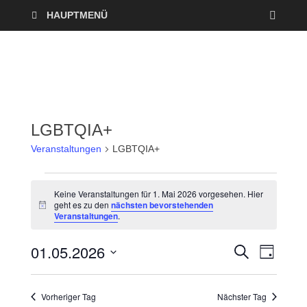
HAUPTMENÜ
LGBTQIA+
Veranstaltungen
LGBTQIA+
Keine Veranstaltungen für 1. Mai 2026 vorgesehen. Hier
geht es zu den
nächsten bevorstehenden
H
Veranstaltungen
.
i
n
w
01.05.2026
V
V
S
e
T
U
i
A
D
e
C
s
e
G
a
H
Vorheriger Tag
Nächster Tag
r
E
t