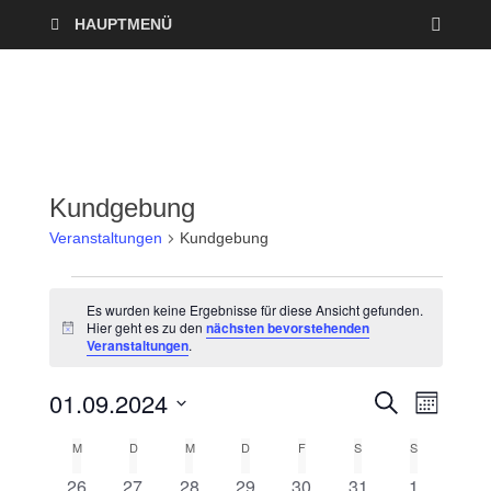
HAUPTMENÜ
Kundgebung
Veranstaltungen
Kundgebung
Es wurden keine Ergebnisse für diese Ansicht gefunden.
Hier geht es zu den
nächsten bevorstehenden
H
Veranstaltungen
.
i
n
w
01.09.2024
V
V
S
e
M
U
i
O
D
e
C
s
e
M
D
M
D
F
S
S
K
N
a
H
A
r
E
0
0
0
0
0
0
0
26
27
28
29
30
31
1
t
T