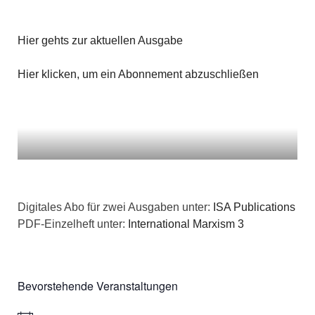
n
g
a
s
e
Hier gehts zur aktuellen Ausgabe
t
i
n
i
Hier klicken, um ein Abonnement abzuschließen
c
o
h
n
t
e
n
Digitales Abo für zwei Ausgaben unter:
ISA Publications
PDF-Einzelheft unter:
International Marxism 3
,
N
Bevorstehende Veranstaltungen
a