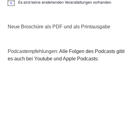
v
Es sind keine anstehenden Veranstaltungen vorhanden.
Hinweis
i
Neue Broschüre als PDF und als Printausgabe
g
a
Podcastempfehlungen:
Alle Folgen des Podcasts gibt
t
es auch bei Youtube und Apple Podcasts:
i
o
n