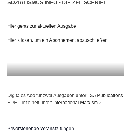
g
SOZIALISMUS.INFO - DIE ZEITSCHRIFT
a
s
e
t
i
n
i
Hier gehts zur aktuellen Ausgabe
c
o
Hier klicken, um ein Abonnement abzuschließen
h
n
t
e
n
,
Digitales Abo für zwei Ausgaben unter:
ISA Publications
PDF-Einzelheft unter:
International Marxism 3
N
a
Bevorstehende Veranstaltungen
v