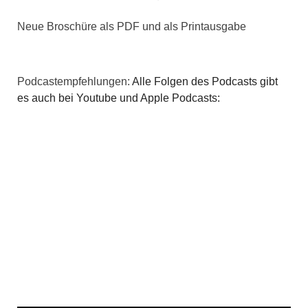
i
Neue Broschüre als PDF und als Printausgabe
g
a
Podcastempfehlungen:
Alle Folgen des Podcasts gibt
es auch bei Youtube und Apple Podcasts:
t
i
o
n