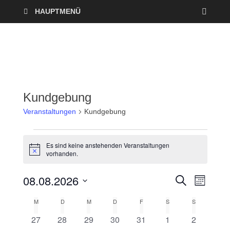
HAUPTMENÜ
Kundgebung
Veranstaltungen
Kundgebung
Es sind keine anstehenden Veranstaltungen
H
vorhanden.
i
n
08.08.2026
w
V
V
S
M
e
U
O
i
D
e
C
e
M
D
M
D
F
S
S
s
K
N
a
H
A
r
E
0
0
0
0
0
0
0
27
28
29
30
31
1
2
t
r
T
a