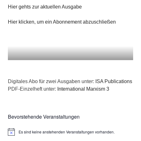
n
g
Hier gehts zur aktuellen Ausgabe
a
s
e
t
Hier klicken, um ein Abonnement abzuschließen
i
n
i
c
o
h
n
t
e
Digitales Abo für zwei Ausgaben unter:
ISA Publications
PDF-Einzelheft unter:
International Marxism 3
n
,
Bevorstehende Veranstaltungen
N
a
Es sind keine anstehenden Veranstaltungen vorhanden.
Hinweis