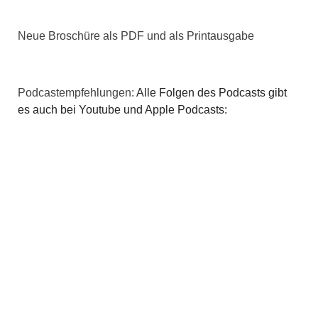
v
i
Neue Broschüre als PDF und als Printausgabe
g
a
Podcastempfehlungen:
Alle Folgen des Podcasts gibt
es auch bei Youtube und Apple Podcasts:
t
i
o
n