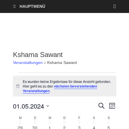
HAUPTMENÜ
Kshama Sawant
Veranstaltungen
Kshama Sawant
Es wurden keine Ergebnisse für diese Ansicht gefunden.
Hier geht es zu den
nächsten bevorstehenden
H
Veranstaltungen
.
i
n
w
01.05.2024
V
V
S
e
M
U
i
O
D
e
C
s
e
M
D
M
D
F
S
S
K
N
a
H
A
r
E
0
0
0
0
0
0
0
29
30
1
2
3
4
5
t
T