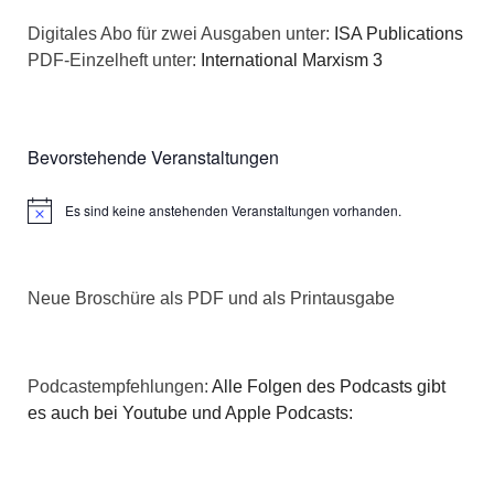
a
s
Digitales Abo für zwei Ausgaben unter:
ISA Publications
t
PDF-Einzelheft unter:
International Marxism 3
i
i
c
o
Bevorstehende Veranstaltungen
h
n
Es sind keine anstehenden Veranstaltungen vorhanden.
t
Hinweis
e
Neue Broschüre als PDF und als Printausgabe
n
,
Podcastempfehlungen:
Alle Folgen des Podcasts gibt
N
es auch bei Youtube und Apple Podcasts:
a
v