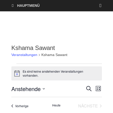
HAUPTMENÜ
Kshama Sawant
Veranstaltungen
Kshama Sawant
Es sind keine anstehenden Veranstaltungen
H
vorhanden.
i
n
Anstehende
w
V
V
S
L
e
U
I
i
D
e
C
e
s
S
a
H
T
Heute
NÄCHSTE
Veranstaltungen
r
Vorherige
E
t
r
E
VERANSTAL