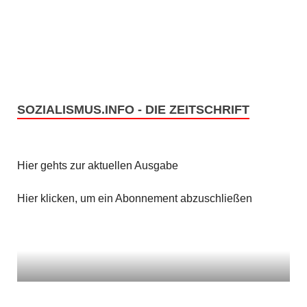
n
i
c
S
h
u
t
c
SOZIALISMUS.INFO - DIE ZEITSCHRIFT
e
h
n
e
Hier gehts zur aktuellen Ausgabe
-
u
N
Hier klicken, um ein Abonnement abzuschließen
n
a
v
d
i
A
g
n