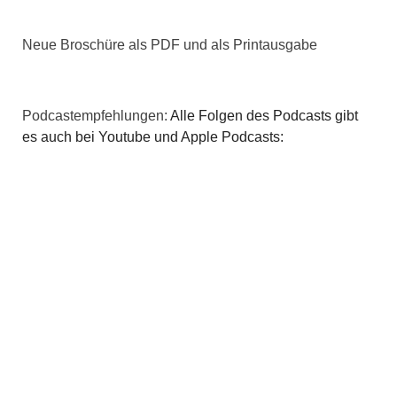
v
i
Neue Broschüre als PDF und als Printausgabe
g
a
Podcastempfehlungen:
Alle Folgen des Podcasts gibt
es auch bei Youtube und Apple Podcasts:
t
i
o
n