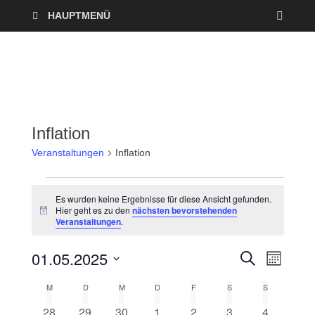
HAUPTMENÜ
Inflation
Veranstaltungen
Inflation
Es wurden keine Ergebnisse für diese Ansicht gefunden.
Hier geht es zu den
nächsten bevorstehenden
H
Veranstaltungen
.
i
n
w
01.05.2025
V
V
S
e
M
U
i
O
D
e
C
s
e
M
D
M
D
F
S
S
K
N
a
H
A
r
E
0
0
0
0
0
0
0
28
29
30
1
2
3
4
t
T