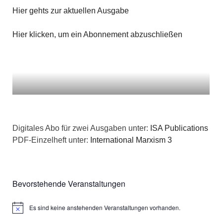
n
g
Hier gehts zur aktuellen Ausgabe
a
s
e
t
Hier klicken, um ein Abonnement abzuschließen
i
n
i
c
o
h
n
t
e
Digitales Abo für zwei Ausgaben unter:
ISA Publications
PDF-Einzelheft unter:
International Marxism 3
n
,
Bevorstehende Veranstaltungen
N
a
Es sind keine anstehenden Veranstaltungen vorhanden.
Hinweis