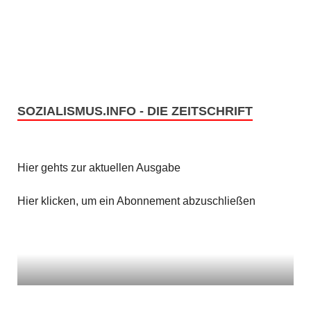
n
i
c
S
h
u
t
c
SOZIALISMUS.INFO - DIE ZEITSCHRIFT
e
h
n
e
Hier gehts zur aktuellen Ausgabe
-
u
N
Hier klicken, um ein Abonnement abzuschließen
n
a
v
d
i
A
g
n