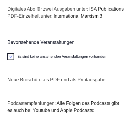
a
s
Digitales Abo für zwei Ausgaben unter:
ISA Publications
t
PDF-Einzelheft unter:
International Marxism 3
i
i
c
o
Bevorstehende Veranstaltungen
h
n
Es sind keine anstehenden Veranstaltungen vorhanden.
t
Hinweis
e
Neue Broschüre als PDF und als Printausgabe
n
,
Podcastempfehlungen:
Alle Folgen des Podcasts gibt
N
es auch bei Youtube und Apple Podcasts:
a
v