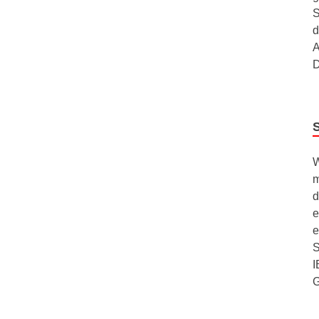
S
d
A
D
W
m
d
e
e
S
I