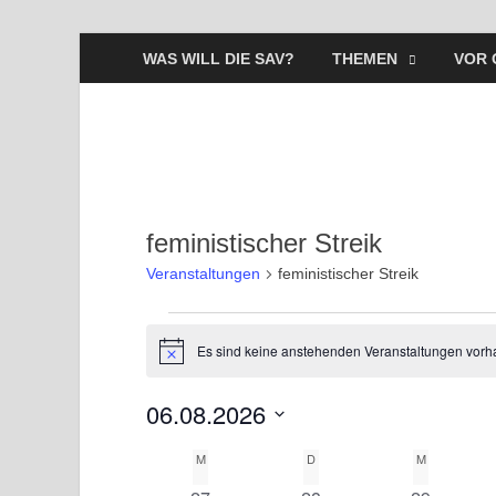
WAS WILL DIE SAV?
THEMEN
VOR 
feministischer Streik
Veranstaltungen
feministischer Streik
Es sind keine anstehenden Veranstaltungen vorh
H
i
n
06.08.2026
w
e
D
i
M
D
M
K
s
a