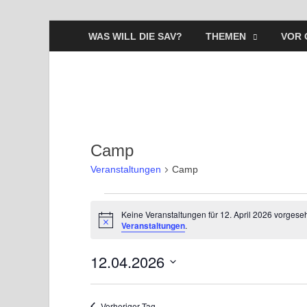
WAS WILL DIE SAV?
THEMEN
VOR 
Camp
Veranstaltungen
Camp
Keine Veranstaltungen für 12. April 2026 vorgese
H
Veranstaltungen
.
i
n
12.04.2026
w
e
i
D
s
a
Vorheriger Tag