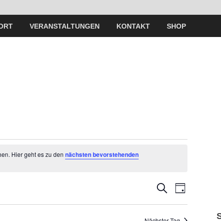
ORT
VERANSTALTUNGEN
KONTAKT
SHOP
hen. Hier geht es zu den
nächsten bevorstehenden
V
V
S
T
U
A
e
C
e
G
H
Nächster Tag