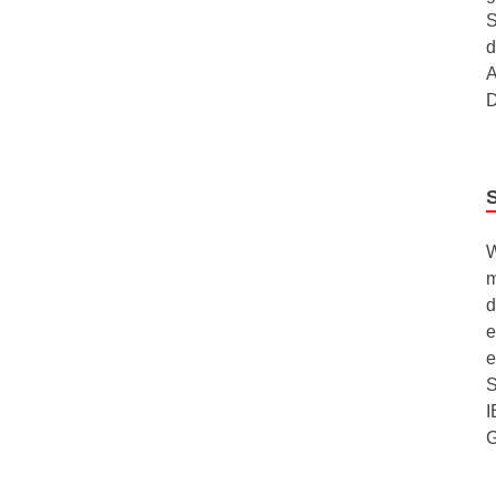
S
d
A
D
W
m
d
e
e
S
I