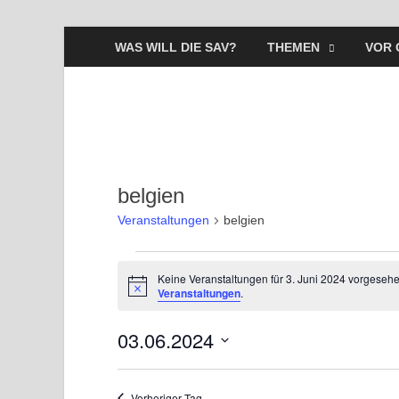
WAS WILL DIE SAV?
THEMEN
VOR 
belgien
Veranstaltungen
belgien
Keine Veranstaltungen für 3. Juni 2024 vorgesehe
H
Veranstaltungen
.
i
n
03.06.2024
w
e
i
D
s
a
Vorheriger Tag