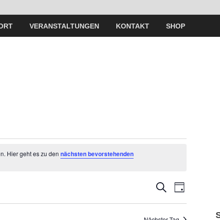
ORT
VERANSTALTUNGEN
KONTAKT
SHOP
n. Hier geht es zu den
nächsten bevorstehenden
V
V
S
T
U
A
e
C
e
G
H
Nächster Tag