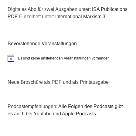
n
a
Digitales Abo für zwei Ausgaben unter:
ISA Publications
s
PDF-Einzelheft unter:
International Marxism 3
t
i
i
c
o
Bevorstehende Veranstaltungen
h
n
Es sind keine anstehenden Veranstaltungen vorhanden.
Hinweis
t
e
Neue Broschüre als PDF und als Printausgabe
n
,
Podcastempfehlungen:
Alle Folgen des Podcasts gibt
N
es auch bei Youtube und Apple Podcasts:
a