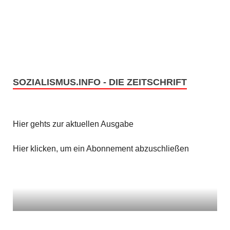
e
s
n
i
c
S
h
u
t
SOZIALISMUS.INFO - DIE ZEITSCHRIFT
c
e
h
n
Hier gehts zur aktuellen Ausgabe
e
-
u
Hier klicken, um ein Abonnement abzuschließen
N
n
a
v
d
i
A
g