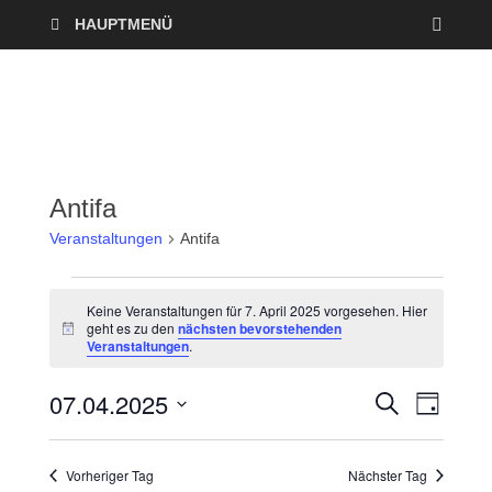
HAUPTMENÜ
Antifa
Veranstaltungen
Antifa
Keine Veranstaltungen für 7. April 2025 vorgesehen. Hier
geht es zu den
nächsten bevorstehenden
H
Veranstaltungen
.
i
n
w
07.04.2025
V
V
S
e
T
U
i
A
D
e
C
s
e
G
a
H
Vorheriger Tag
Nächster Tag
r
E
t