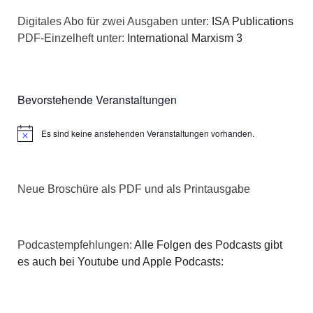
n
a
Digitales Abo für zwei Ausgaben unter:
ISA Publications
s
PDF-Einzelheft unter:
International Marxism 3
t
i
i
c
o
Bevorstehende Veranstaltungen
h
n
Es sind keine anstehenden Veranstaltungen vorhanden.
Hinweis
t
e
Neue Broschüre als PDF und als Printausgabe
n
,
Podcastempfehlungen:
Alle Folgen des Podcasts gibt
N
es auch bei Youtube und Apple Podcasts:
a