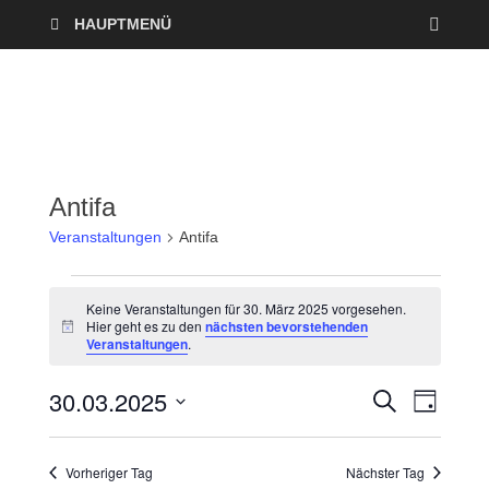
HAUPTMENÜ
Antifa
Veranstaltungen
Antifa
Keine Veranstaltungen für 30. März 2025 vorgesehen.
Hier geht es zu den
nächsten bevorstehenden
H
Veranstaltungen
.
i
n
w
30.03.2025
V
V
S
e
T
U
i
A
D
e
C
s
e
G
a
H
Vorheriger Tag
Nächster Tag
r
E
t