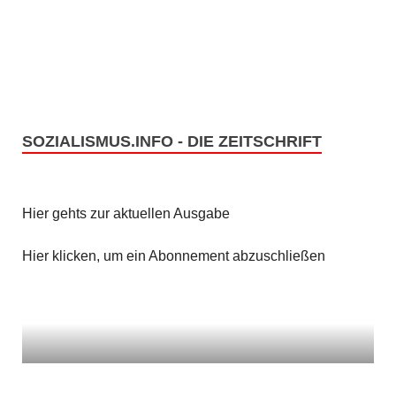
e
s
n
i
c
S
h
u
t
SOZIALISMUS.INFO - DIE ZEITSCHRIFT
c
e
h
n
Hier gehts zur aktuellen Ausgabe
e
-
u
Hier klicken, um ein Abonnement abzuschließen
N
n
a
v
d
i
A
g