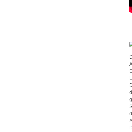
D
A
D
L
D
d
g
S
d
A
D