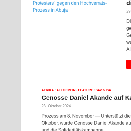
d
29
Di
ge
Ge
wu
Al
AFRIKA
/
ALLGEMEIN
/
FEATURE
/
SAV & ISA
Genosse Daniel Akande auf Ka
23. Oktober 2024
Prozess am 8. November — Unterstützt die
Oktober, wurde Genosse Daniel Akande auf K
und die Solidaritätskampagne, …