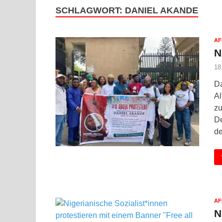
SCHLAGWORT:
DANIEL AKANDE
AF
N
18
Da
Al
zu
De
de
AF
N