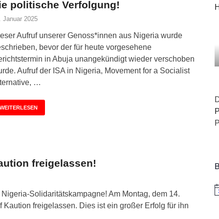
ie politische Verfolgung!
H
. Januar 2025
eser Aufruf unserer Genoss*innen aus Nigeria wurde
schrieben, bevor der für heute vorgesehene
richtstermin in Abuja unangekündigt wieder verschoben
rde. Aufruf der ISA in Nigeria, Movement for a Socialist
ternative, …
D
WEITERLESEN
P
P
ution freigelassen!
B
H
 Nigeria-Solidaritätskampagne! Am Montag, dem 14.
aution freigelassen. Dies ist ein großer Erfolg für ihn