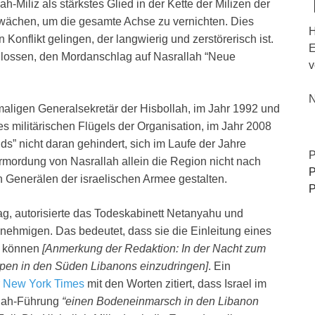
lah-Miliz als stärkstes Glied in der Kette der Milizen der
wächen, um die gesamte Achse zu vernichten. Dies
H
onflikt gelingen, der langwierig und zerstörerisch ist.
E
chlossen, den Mordanschlag auf Nasrallah “Neue
v
N
ligen Generalsekretär der Hisbollah, im Jahr 1992 und
 militärischen Flügels der Organisation, im Jahr 2008
s” nicht daran gehindert, sich im Laufe der Jahre
P
Ermordung von Nasrallah allein die Region nicht nach
P
Generälen der israelischen Armee gestalten.
P
g, autorisierte das Todeskabinett Netanyahu und
nehmigen. Das bedeutet, dass sie die Einleitung eines
en können
[Anmerkung der Redaktion: In der Nacht zum
uppen in den Süden Libanons einzudringen]
. Ein
r New York Times
mit den Worten zitiert, dass Israel im
llah-Führung
“einen Bodeneinmarsch in den Libanon