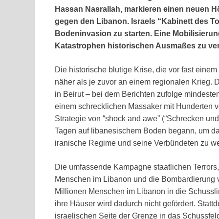
Hassan Nasrallah, markieren einen neuen 
gegen den Libanon. Israels “Kabinett des To
Bodeninvasion zu starten. Eine Mobilisierung
Katastrophen historischen Ausmaßes zu ver
Die historische blutige Krise, die vor fast einem
näher als je zuvor an einem regionalen Krieg. D
in Beirut – bei dem Berichten zufolge mindes
einem schrecklichen Massaker mit Hunderten v
Strategie von “shock and awe” (“Schrecken und
Tagen auf libanesischem Boden begann, um da
iranische Regime und seine Verbündeten zu w
Die umfassende Kampagne staatlichen Terrors, 
Menschen im Libanon und die Bombardierung vo
Millionen Menschen im Libanon in die Schussli
ihre Häuser wird dadurch nicht gefördert. Stat
israelischen Seite der Grenze in das Schussfel