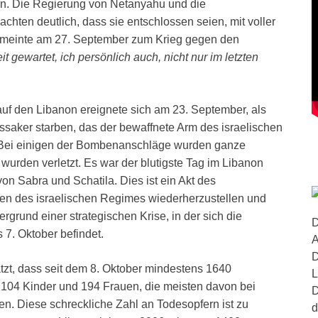
n. Die Regierung von Netanyahu und die
hten deutlich, dass sie entschlossen seien, mit voller
t meinte am 27. September zum Krieg gegen den
 gewartet, ich persönlich auch, nicht nur im letzten
auf den Libanon ereignete sich am 23. September, als
saker starben, das der bewaffnete Arm des israelischen
. Bei einigen der Bombenanschläge wurden ganze
urden verletzt. Es war der blutigste Tag im Libanon
on Sabra und Schatila. Dies ist ein Akt des
ehen des israelischen Regimes wiederherzustellen und
grund einer strategischen Krise, in der sich die
D
7. Oktober befindet.
A
D
zt, dass seit dem 8. Oktober mindestens 1640
L
 104 Kinder und 194 Frauen, die meisten davon bei
D
en. Diese schreckliche Zahl an Todesopfern ist zu
d