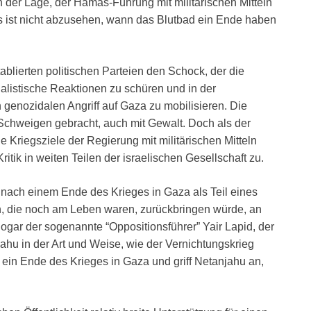
der Lage, der Hamas-Führung mit militärischen Mitteln
s ist nicht abzusehen, wann das Blutbad ein Ende haben
ablierten politischen Parteien den Schock, der die
onalistische Reaktionen zu schüren und in der
n genozidalen Angriff auf Gaza zu mobilisieren. Die
chweigen gebracht, auch mit Gewalt. Doch als der
e Kriegsziele der Regierung mit militärischen Mitteln
itik in weiten Teilen der israelischen Gesellschaft zu.
nach einem Ende des Krieges in Gaza als Teil eines
, die noch am Leben waren, zurückbringen würde, an
Sogar der sogenannte “Oppositionsführer” Yair Lapid, der
hu in der Art und Weise, wie der Vernichtungskrieg
e ein Ende des Krieges in Gaza und griff Netanjahu an,