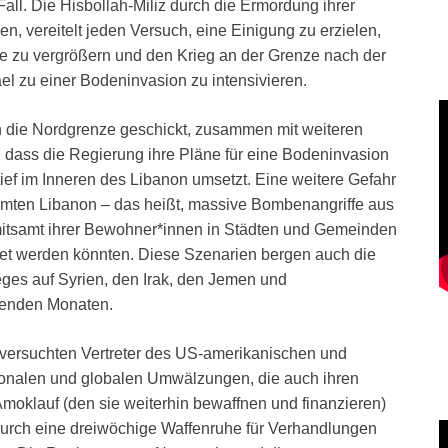
Fall. Die Hisbollah-Miliz durch die Ermordung ihrer
 vereitelt jeden Versuch, eine Einigung zu erzielen,
te zu vergrößern und den Krieg an der Grenze nach der
el zu einer Bodeninvasion zu intensivieren.
 die Nordgrenze geschickt, zusammen mit weiteren
r, dass die Regierung ihre Pläne für eine Bodeninvasion
ief im Inneren des Libanon umsetzt. Eine weitere Gefahr
amten Libanon – das heißt, massive Bombenangriffe aus
mitsamt ihrer Bewohner*innen in Städten und Gemeinden
et werden könnten. Diese Szenarien bergen auch die
ges auf Syrien, den Irak, den Jemen und
menden Monaten.
 versuchten Vertreter des US-amerikanischen und
gionalen und globalen Umwälzungen, die auch ihren
moklauf (den sie weiterhin bewaffnen und finanzieren)
durch eine dreiwöchige Waffenruhe für Verhandlungen