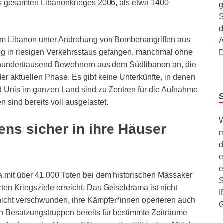
es gesamten Libanonkrieges 2006, als etwa 1400
g
S
d
 im Libanon unter Androhung von Bombenangriffen aus
A
ng in riesigen Verkehrsstaus gefangen, manchmal ohne
D
 hunderttausend Bewohnern aus dem Südlibanon an, die
er aktuellen Phase. Es gibt keine Unterkünfte, in denen
d Unis im ganzen Land sind zu Zentren für die Aufnahme
 sind bereits voll ausgelastet.
W
ns sicher in ihre Häuser
m
d
e
e
a mit über 41.000 Toten bei dem historischen Massaker
S
rten Kriegsziele erreicht. Das Geiseldrama ist nicht
I
nicht verschwunden, ihre Kämpfer*innen operieren auch
hen Besatzungstruppen bereits für bestimmte Zeiträume