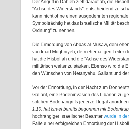
Der Angriff in Dahieh zielt darauf ab, die Hisbol
“Achse des Widerstands”, entscheidend zu sch
kann nicht ohne einen ausgedehnten regionalen K
Symbolträchtig hat das israelische Militär bes
Ordnung” zu nennen.
Die Ermordung von Abbas al-Musaw, dem ehema
von Imad Mughniyeh, dem ehemaligen Leiter des
hat die Hisbollah und die “Achse des Widerstand
militärisch weiter zu stärken. Ebenso wird die 
den Wünschen von Netanyahu, Gallant und den 
Vor der Ermordung, in der Nacht zum Donnersta
Gallant, eine Bodeninvasion des Libanon zu ge
solchen Bodenangriffs jederzeit legal anordn
1.10. hat Israel bereits begonnen mit Bodentr
hochrangiger israelischer Beamter
wurde in de
Falle einer erfolgreichen Ermordung der Hisbo