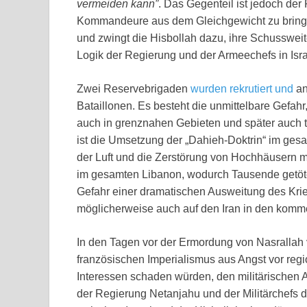
vermeiden kann”
. Das Gegenteil ist jedoch der 
Kommandeure aus dem Gleichgewicht zu bringen,
und zwingt die Hisbollah dazu, ihre Schusswei
Logik der Regierung und der Armeechefs in Isra
Zwei Reservebrigaden
wurden rekrutiert und
an
Bataillonen. Es besteht die unmittelbare Gefah
auch in grenznahen Gebieten und später auch t
ist die Umsetzung der „Dahieh-Doktrin“ im ges
der Luft und die Zerstörung von Hochhäusern 
im gesamten Libanon, wodurch Tausende getöt
Gefahr einer dramatischen Ausweitung des Krie
möglicherweise auch auf den Iran in den kom
In den Tagen vor der Ermordung von Nasrallah
französischen Imperialismus aus Angst vor re
Interessen schaden würden, den militärischen A
der Regierung Netanjahu und der Militärchefs 