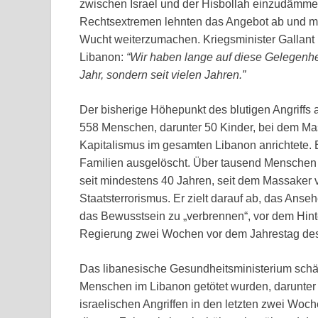
zwischen Israel und der Hisbollah einzudämme
Rechtsextremen lehnten das Angebot ab und mac
Wucht weiterzumachen. Kriegsminister Gallan
Libanon:
“Wir haben lange auf diese Gelegenheit
Jahr, sondern seit vielen Jahren.”
Der bisherige Höhepunkt des blutigen Angriffs 
558 Menschen, darunter 50 Kinder, bei dem Mas
Kapitalismus im gesamten Libanon anrichtete
Familien ausgelöscht. Über tausend Menschen w
seit mindestens 40 Jahren, seit dem Massaker v
Staatsterrorismus. Er zielt darauf ab, das Ans
das Bewusstsein zu „verbrennen“, vor dem Hinter
Regierung zwei Wochen vor dem Jahrestag des 
Das libanesische Gesundheitsministerium schät
Menschen im Libanon getötet wurden, darunter
israelischen Angriffen in den letzten zwei Woch