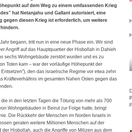
Höhepunkt auf dem Weg zu einem umfassenden Krieg
des” hat Netanjahu und Gallant autorisiert, eine
 gegen diesen Krieg ist erforderlich, um weitere
H
hindern.
H
 Jahr begann, tritt nun in eine neue Phase ein. Wir sind
er Angriff auf das Hauptquartier der Hisbollah in Dahieh
tens sechs Wohngebäude zerstört wurden und es zu
on Toten kam – war der vorläufige Höhepunkt der
 Entsetzen”), den das israelische Regime vor etwa zehn
s Kräfteverhältnis im gesamten Nahen Osten gegen das
enden.
D
P
die in den letzten Tagen die Tötung von mehr als 700
P
n Wohngebäuden in Beirut zur Folge hatte, bringt
nie. Die Rückkehr der Menschen im Norden Israels in
tdessen geraten weitere Millionen Menschen auf der
d der Hisbollah, auch die Angriffe von Milizen aus dem