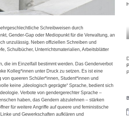
H
d mehrgeschlechtliche Schreibweisen durch
kt, Gender-Gap oder Mediopunkt für die Verwaltung, an
h unzulässig. Neben offiziellen Schreiben und
iefe, Schulbücher, Unterrichtsmaterialien, Arbeitsblätter
D
 die im Einzelfall bestimmt werden. Das Genderverbot
P
nke Kolleg*innen unter Druck zu setzen. Es ist eine
P
ng von queeren Schüler*innen, Student*innen und
olle keine „ideologisch geprägte“ Sprache, bedient sich
 Ideologie. Verbote von gendergerechter Sprache –
B
enschen haben, das Gendern abzulehnen – stärken
ffner für weitere Angriffe auf queere und feministische
H
, Linke und Gewerkschaften aufklären und