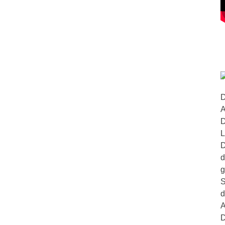
D
A
D
L
D
d
g
S
d
A
D