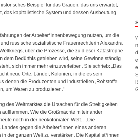
istorisches Beispiel für das Grauen, das uns erwartet,
t, das kapitalistische System und dessen Ausbeutung
rfahrungen der Arbeiter*innenbewegung nutzen, um die
W
 und russische sozialistische Frauenrechtlerin Alexandra
m
eltkriegs, über die Prozesse, die zu dieser Katastrophe
d
 von dem Bedürfnis getrieben wird, seine Gewinne ständig
e
steht, sich immer mehr einzuverleiben. Sie schrieb: „Das
e
ucht neue Orte, Länder, Kolonien, in die es sein
S
s denen die Produzenten und Industriellen ‚Rohstoffe‘
I
n, um Waren zu produzieren.“
ng des Weltmarktes die Ursachen für die Streitigkeiten
 aufflammen. Wie die Großmächte miteinander
heute noch in der neokolonialen Welt. . „Die
es Landes gegen die Arbeiter*innen eines anderen
n in der ganzen Welt zu verstärken. Die Kapitalist*innen