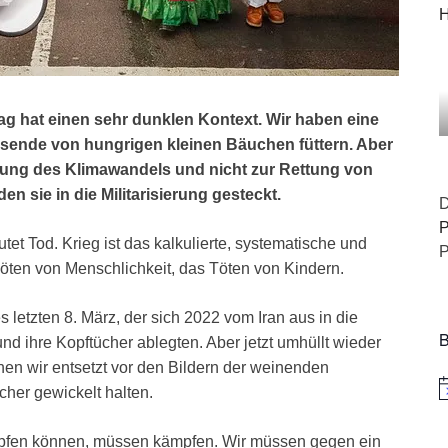
H
ag hat einen sehr dunklen Kontext. Wir haben eine
usende von hungrigen kleinen Bäuchen füttern. Aber
pfung des Klimawandels und nicht zur Rettung von
 sie in die Militarisierung gesteckt.
D
P
tet Tod. Krieg ist das kalkulierte, systematische und
P
öten von Menschlichkeit, das Töten von Kindern.
es letzten 8. März, der sich 2022 vom Iran aus in die
B
nd ihre Kopftücher ablegten. Aber jetzt umhüllt wieder
ehen wir entsetzt vor den Bildern der weinenden
cher gewickelt halten.
H
kämpfen können, müssen kämpfen. Wir müssen gegen ein