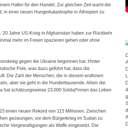
inem Hafen für den Handel. Zur gleichen Zeit warnt die
, in einer neuen Hungerkatastrophe in Äthiopien zu
eit. 20 Jahre US-Krieg in Afghanistan haben zur Rückkehr
 einmal mehr im Freien spazieren gehen oder ohne
D
ionskrieg gegen die Ukraine begonnen hat. Hinter
A
stische Pole, was dazu geführt hat, dass die
D
uft. Die Zahl der Menschen, die in diesem endlosen
L
D
ln, aber sie geht in die Hunderttausende. Allein die
d
ka hat schätzungsweise 23.000 Soldat*innen das Leben
g
S
d
2023 einen neuen Rekord von 115 Millionen. Zwischen
A
chen gezwungen, vor dem Bürgerkrieg im Sudan zu
D
ische Vergewaltigungen als Waffe eingesetzt. Die