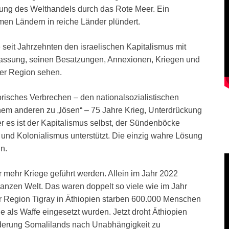
rung des Welthandels durch das Rote Meer. Ein
men Ländern in reiche Länder plündert.
 seit Jahrzehnten den israelischen Kapitalismus mit
rfassung, seinen Besatzungen, Annexionen, Kriegen und
der Region sehen.
orisches Verbrechen – den nationalsozialistischen
em anderen zu „lösen“ – 75 Jahre Krieg, Unterdrückung
r es ist der Kapitalismus selbst, der Sündenböcke
 und Kolonialismus unterstützt. Die einzig wahre Lösung
n.
er mehr Kriege geführt werden. Allein im Jahr 2022
anzen Welt. Das waren doppelt so viele wie im Jahr
r Region Tigray in Äthiopien starben 600.000 Menschen
 als Waffe eingesetzt wurden. Jetzt droht Äthiopien
rderung Somalilands nach Unabhängigkeit zu