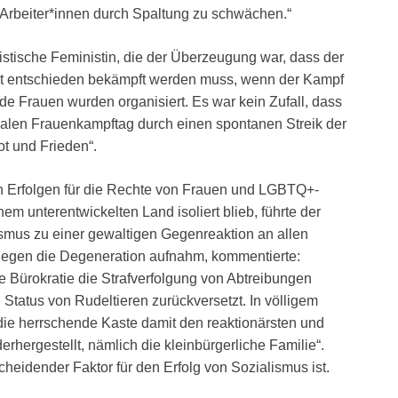
e Arbeiter*innen durch Spaltung zu schwächen.“
istische Feministin, die der Überzeugung war, dass der
st entschieden bekämpft werden muss, wenn der Kampf
e Frauen wurden organisiert. Es war kein Zufall, dass
nalen Frauenkampftag durch einen spontanen Streik der
ot und Frieden“.
en Erfolgen für die Rechte von Frauen und LGBTQ+-
em unterentwickelten Land isoliert blieb, führte der
nismus zu einer gewaltigen Gegenreaktion an allen
f gegen die Degeneration aufnahm, kommentierte:
die Bürokratie die Strafverfolgung von Abtreibungen
n Status von Rudeltieren zurückversetzt. In völligem
 herrschende Kaste damit den reaktionärsten und
ergestellt, nämlich die kleinbürgerliche Familie“.
cheidender Faktor für den Erfolg von Sozialismus ist.