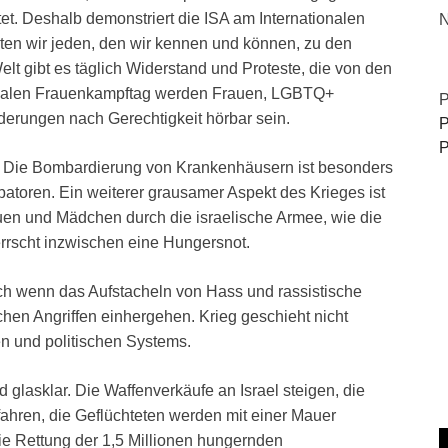
tet. Deshalb demonstriert die ISA am Internationalen
N
ten wir jeden, den wir kennen und können, zu den
t gibt es täglich Widerstand und Proteste, die von den
onalen Frauenkampftag werden Frauen, LGBTQ+
P
derungen nach Gerechtigkeit hörbar sein.
P
P
. Die Bombardierung von Krankenhäusern ist besonders
batoren. Ein weiterer grausamer Aspekt des Krieges ist
uen und Mädchen durch die israelische Armee, wie die
rrscht inzwischen eine Hungersnot.
auch wenn das Aufstacheln von Hass und rassistische
hen Angriffen einhergehen. Krieg geschieht nicht
hen und politischen Systems.
glasklar. Die Waffenverkäufe an Israel steigen, die
fahren, die Geflüchteten werden mit einer Mauer
die Rettung der 1,5 Millionen hungernden