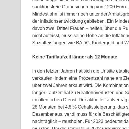
sanktionsfreie Grundsicherung von 1200 Euro –
Mindestlohn ist immer noch unter der Armutsgr
der Inflationsentwicklung geblieben. Ein Mind
davon zwei Drittel Frauen – helfen, über die R
nicht auffrisst, muss seine Höhe an die Inflatio
Sozialleistungen wie BAföG, Kindergeld und W
Keine Tariflaufzeit länger als 12 Monate
In den letzten Jahren hat sich die Unsitte etabl
verkaufen, indem eine Prozentzahl nahe am Ziel 
über zwei Jahren erkauft wird. Die Kombination
langer Laufzeit hat zu Reallohnverlusten und 
im öffentlichen Dienst: Der aktuelle Tarifvertra
28 Monaten bei 4,8 % Gehaltssteigerung, das si
Dezember aus, ver.di muss für die Beschäftigte
nachträglich – rausholen. Für 2023 bedeutet da
müssten. Um die Verluste in 2022 rückwirkend a