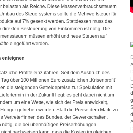
er belasten als Reiche. Diese Massenverbrauchssteuern
 Umbau des Steuersystems sollte die Mehrwertsteuer für
rodukte auf 7% gesenkt werden. Stattdessen muss das
direkten Besteuerung von Einkommen ist nötig. Die
ehmenssteuern müssen erhöht und neue Steuern auf
äfte eingeführt werden.
D
n enteignen
A
D
ätzliche Profite einzufahren. Seit dem Ausbruch des
L
ag über 100 Millionen Euro zusätzlichen „Krisenprofit“
D
n die steigenden Getreidepreise zur Spekulation mit
d
iefertermin in der Zukunft liegt; es geht dabei nicht um
g
ndern um eine Wette, wie sich der Preis entwickelt),
S
Hunger getrieben werden. Statt die Preise dem Markt zu
d
us Vertreter*innen des Bundes, der Gewerkschaften,
A
 nötig, die bei übermäßigen Preiserhöhungen
D
d nicht nachweisen kann, dass die Kosten im gleichen