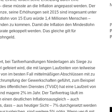
N
 diese müsste an die Inflation angepasst werden. Der
enze, seine Erhöhungen seit 2015 sind insgesamt unter
estlohn von 15 Euro würde 1,4 Millionen Menschen –
unden zu kommen. Damit die Inflation den Mindestlohn
P
nsrate gekoppelt werden. Das gleiche gilt für
P
P
ohngeld.
iert, bei Tarifverhandlungen Niederlagen als Siege zu
gefeiert wird, die mit langen Laufzeiten von teilweise
 von im besten Fall mittelmäßigen Abschlüssen mit zu
Schrumpfung der Gewerkschaften geführt, zum Beispiel
g des öffentlichen Dienstes (TVöD) hat eine Laufzeit von
nd magere 2% im Jahr. Der Tarifvertrag läuft im
n einen deutlichen Inflationsausgleich – auch
s, dass – aus heutiger Sicht – 7% durchgesetzt werden
uszugleichen, sind weitere 5% nötig. Wenn ver.di mit