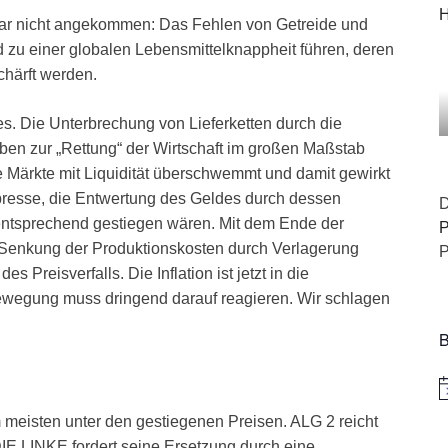
H
 gar nicht angekommen: Das Fehlen von Getreide und
 zu einer globalen Lebensmittelknappheit führen, deren
chärft werden.
es. Die Unterbrechung von Lieferketten durch die
ben zur „Rettung“ der Wirtschaft im großen Maßstab
Märkte mit Liquidität überschwemmt und damit gewirkt
presse, die Entwertung des Geldes durch dessen
D
entsprechend gestiegen wären. Mit dem Ende der
P
n Senkung der Produktionskosten durch Verlagerung
P
 Preisverfalls. Die Inflation ist jetzt in die
nbewegung muss dringend darauf reagieren. Wir schlagen
B
H
eisten unter den gestiegenen Preisen. ALG 2 reicht
IE LINKE fordert seine Ersetzung durch eine