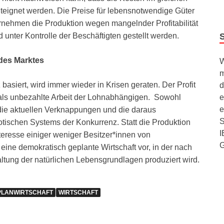
nteignet werden. Die Preise für lebensnotwendige Güter
rnehmen die Produktion wegen mangelnder Profitabilität
nd unter Kontrolle der Beschäftigten gestellt werden.
 des Marktes
W
m
basiert, wird immer wieder in Krisen geraten. Der Profit
d
e
st als unbezahlte Arbeit der Lohnabhängigen. Sowohl
e
die aktuellen Verknappungen und die daraus
S
aotischen Systems der Konkurrenz. Statt die Produktion
I
teresse einiger weniger Besitzer*innen von
eine demokratisch geplante Wirtschaft vor, in der nach
tung der natürlichen Lebensgrundlagen produziert wird.
PLANWIRTSCHAFT
WIRTSCHAFT