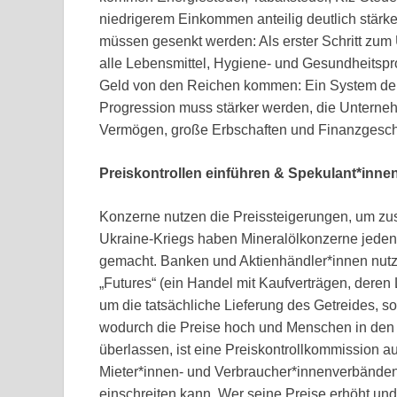
niedrigerem Einkommen anteilig deutlich stärk
müssen gesenkt werden: Als erster Schritt zum
alle Lebensmittel, Hygiene- und Gesundheitsp
Geld von den Reichen kommen: Ein System der 
Progression muss stärker werden, die Untern
Vermögen, große Erbschaften und Finanzgesch
Preiskontrollen einführen & Spekulant*inne
Konzerne nutzen die Preissteigerungen, um zus
Ukraine-Kriegs haben Mineralölkonzerne jeden T
gemacht. Banken und Aktienhändler*innen nutze
„Futures“ (ein Handel mit Kaufverträgen, deren L
um die tatsächliche Lieferung des Getreides, so
wodurch die Preise hoch und Menschen in den 
überlassen, ist eine Preiskontrollkommission a
Mieter*innen- und Verbraucher*innenverbänden
einschreiten kann. Wer seine Preise erhöht un