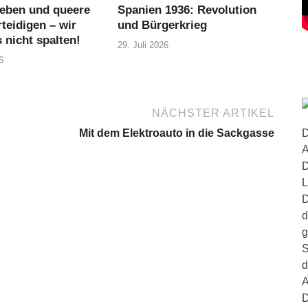
eben und queere
Spanien 1936: Revolution
teidigen – wir
und Bürgerkrieg
 nicht spalten!
29. Juli 2026
6
NÄCHSTER ARTIKEL
D
Mit dem Elektroauto in die Sackgasse
A
D
L
D
d
g
S
d
A
D