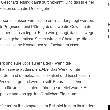
e Geschäftsleitung damit durchkommt. Und das in einer
N
skosten durch die Decke gehen.
son entlassen wird, sollte erst mal dargelegt werden,
P
s für Prognosen und Pläne gab und wo die Gewinne der
P
bücher offen zu legen. Euch wird gesagt, dass Ihr wegen
P
tzes gehen müsst. Sicher wird die Chefetage, die sich
nen lässt, keine Konsequenzen fürchten müssen,
Werk und eure Jobs zu erhalten? Wenn die
t, kann sie ja abdampfen. Aber das Werk könnte
 werden und demokratisch diskutiert und beschlossen
erk weitergeführt werden soll. Es braucht keine
ach für viel schlechtere Löhne gearbeitet wurde. Es
plätze und das ggf. in öffentlichen Eigentum.
für müsst ihr kämpfen, zum Beispiel in dem ihr für den