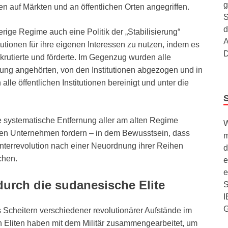
g
 auf Märkten und an öffentlichen Orten angegriffen.
S
d
rige Regime auch eine Politik der „Stabilisierung“
A
titutionen für ihre eigenen Interessen zu nutzen, indem es
D
rutierte und förderte. Im Gegenzug wurden alle
gung angehörten, von den Institutionen abgezogen und in
le öffentlichen Institutionen bereinigt und unter die
e systematische Entfernung aller am alten Regime
W
lichen Unternehmen fordern – in dem Bewusstsein, dass
m
onterrevolution nach einer Neuordnung ihrer Reihen
d
chen.
e
e
durch die sudanesische Elite
S
I
 Scheitern verschiedener revolutionärer Aufstände im
en Eliten haben mit dem Militär zusammengearbeitet, um