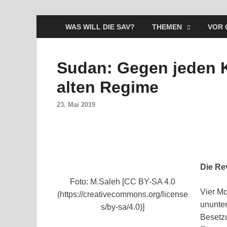
WAS WILL DIE SAV?
THEMEN
VOR 
Sudan: Gegen jeden 
alten Regime
23. Mai 2019
Die Re
Foto: M.Saleh [CC BY-SA 4.0
Vier M
(https://creativecommons.org/license
ununter
s/by-sa/4.0)]
Besetzu