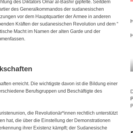
tung des Diktators Omar al-Bashir gipfelte. Seitdem
quartier des Generalkommandos der sudanesischen
tzungen vor dem Hauptquartier der Armee in anderen
H
benden Kräften der sudanesischen Revolution und dem “
litische Macht im Namen der alten Garde und der
H
mmenfassen.
kschaften
ten erreicht. Die wichtigste davon ist die Bildung einer
verschiedene Berufsgruppen und Beschäftigte des
D
P
P
istenunion, die Revolutionär*innen rechtlich unterstützt
en hat, die über die Einstellung der Demonstrationen
nerkennung ihrer Existenz kämpft; der Sudanesische