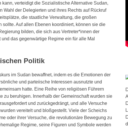
kann, verteidigt die Sozialistische Alternative Sudan,
n Wahl der Delegierten und ihres Rechts auf Rückruf
eitsplätze, die staatliche Verwaltung, die großen
 sollte. Auf allen Ebenen koordiniert, können sie die
egierung bilden, die sich aus Vertreter*innen der
und das gegenwärtige Regime ein für alle Mal
ischen Politik
skurs im Sudan bewaffnet, indem es die Emotionen der
önliche und parteiische Interessen ausnutzte und
meinsam hatte. Eine Reihe von religiösen Führern
D
ste zu beruhigen. Innerhalb der Gemeinschaft wurden sie
A
ausgefordert und zurückgedrängt, und alle Versuche
D
L
 wurden vereitelt und bloßgestellt. Viele der Scheichs
D
me oder ihrer Versuche, die revolutionäre Bewegung zu
d
 ehemalige Regime, seine Figuren und Symbole werden