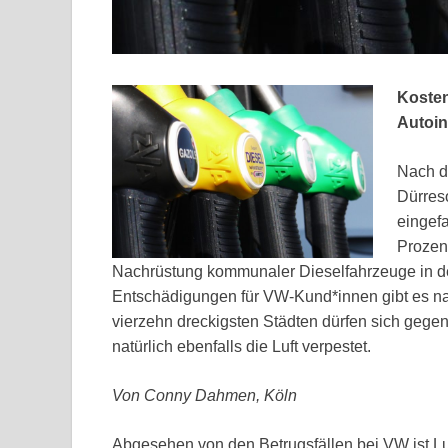
Kosten
Autoin
Nach d
Dürres
eingef
Prozen
Nachrüstung kommunaler Dieselfahrzeuge in de
Entschädigungen für VW-Kund*innen gibt es nac
vierzehn dreckigsten Städten dürfen sich gege
natürlich ebenfalls die Luft verpestet.
Von Conny Dahmen, Köln
Abgesehen von den Betrugsfällen bei VW ist L