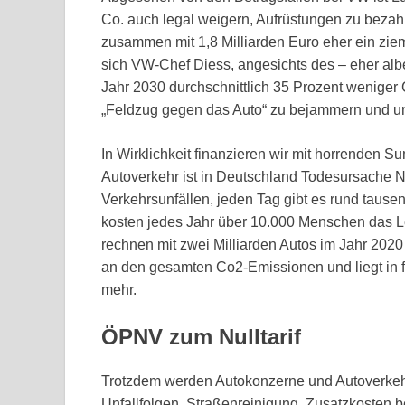
Co. auch legal weigern, Aufrüstungen zu bezah
zusammen mit 1,8 Milliarden Euro eher ein zie
sich VW-Chef Diess, angesichts des – eher a
Jahr 2030 durchschnittlich 35 Prozent weniger
„Feldzug gegen das Auto“ zu bejammern und un
In Wirklichkeit finanzieren wir mit horrenden 
Autoverkehr ist in Deutschland Todesursache 
Verkehrsunfällen, jeden Tag gibt es rund tause
kosten jedes Jahr über 10.000 Menschen das Le
rechnen mit zwei Milliarden Autos im Jahr 2020 
an den gesamten Co2-Emissionen und liegt in f
mehr.
ÖPNV zum Nulltarif
Trotzdem werden Autokonzerne und Autoverkehr s
Unfallfolgen, Straßenreinigung, Zusatzkosten be