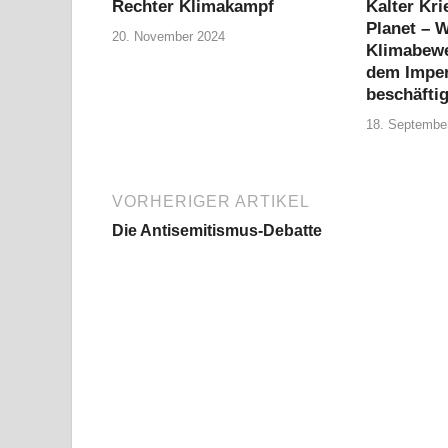
Rechter Klimakampf
Kalter Kri
Planet – 
20. November 2024
Klimabewe
dem Imper
beschäfti
18. Septembe
VORHERIGER ARTIKEL
Die Antisemitismus-Debatte