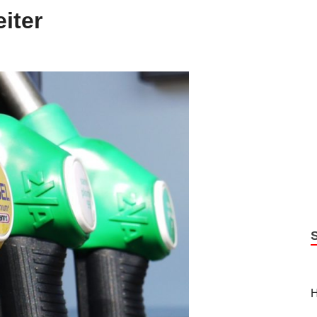
iter
H