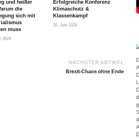
eg und heißer
Erfolgreiche Konferenz
Warum die
Klimaschutz &
gung sich mit
Klassenkampf
ialismus
26. Juni 2024
gen muss
r 2024
D
NÄCHSTER ARTIKEL
A
Brexit-Chaos ohne Ende
D
L
D
d
g
S
d
A
D