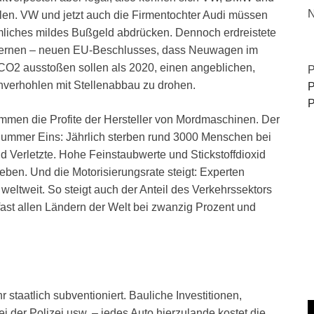
N
len. VW und jetzt auch die Firmentochter Audi müssen
mliches mildes Bußgeld abdrücken. Dennoch erdreistete
lbernen – neuen EU-Beschlusses, dass Neuwagen im
 CO2 ausstoßen sollen als 2020, einen angeblichen,
P
verhohlen mit Stellenabbau zu drohen.
P
P
Summen die Profite der Hersteller von Mordmaschinen. Der
Nummer Eins: Jährlich sterben rund 3000 Menschen bei
nd Verletzte. Hohe Feinstaubwerte und Stickstoffdioxid
ben. Und die Motorisierungsrate steigt: Experten
weltweit. So steigt auch der Anteil des Verkehrssektors
ast allen Ländern der Welt bei zwanzig Prozent und
taatlich subventioniert. Bauliche Investitionen,
i der Polizei usw. – jedes Auto hierzulande kostet die