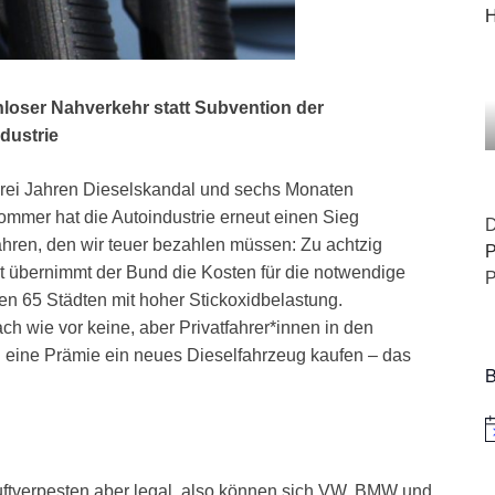
H
loser Nahverkehr statt Subvention der
dustrie
rei Jahren Dieselskandal und sechs Monaten
ommer hat die Autoindustrie erneut einen Sieg
D
ahren, den wir teuer bezahlen müssen: Zu achtzig
P
t übernimmt der Bund die Kosten für die notwendige
P
n 65 Städten mit hoher Stickoxidbelastung.
h wie vor keine, aber Privatfahrer*innen in den
n eine Prämie ein neues Dieselfahrzeug kaufen – das
B
H
uftverpesten aber legal, also können sich VW, BMW und