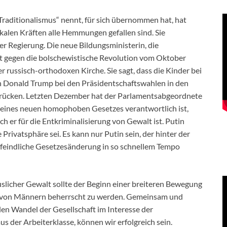
Traditionalismus“ nennt, für sich übernommen hat, hat
ikalen Kräften alle Hemmungen gefallen sind. Sie
 Regierung. Die neue Bildungsministerin, die
t gegen die bolschewistische Revolution vom Oktober
r russisch-orthodoxen Kirche. Sie sagt, dass die Kinder bei
von Donald Trump bei den Präsidentschaftswahlen in den
u rücken. Letzten Dezember hat der Parlamentsabgeordnete
g eines neuen homophoben Gesetzes verantwortlich ist,
uch er für die Entkriminalisierung von Gewalt ist. Putin
Privatsphäre sei. Es kann nur Putin sein, der hinter der
nfeindliche Gesetzesänderung in so schnellem Tempo
slicher Gewalt sollte der Beginn einer breiteren Bewegung
ise von Männern beherrscht zu werden. Gemeinsam und
en Wandel der Gesellschaft im Interesse der
 der Arbeiterklasse, können wir erfolgreich sein.