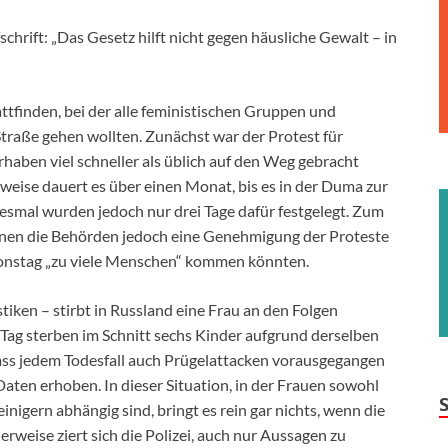
chrift: „Das Gesetz hilft nicht gegen häusliche Gewalt – in
ttfinden, bei der alle feministischen Gruppen und
raße gehen wollten. Zunächst war der Protest für
rhaben viel schneller als üblich auf den Weg gebracht
weise dauert es über einen Monat, bis es in der Duma zur
smal wurden jedoch nur drei Tage dafür festgelegt. Zum
lehnen die Behörden jedoch eine Genehmigung der Proteste
tionstag „zu viele Menschen“ kommen könnten.
istiken – stirbt in Russland eine Frau an den Folgen
 Tag sterben im Schnitt sechs Kinder aufgrund derselben
 dass jedem Todesfall auch Prügelattacken vorausgegangen
Daten erhoben. In dieser Situation, in der Frauen sowohl
inigern abhängig sind, bringt es rein gar nichts, wenn die
erweise ziert sich die Polizei, auch nur Aussagen zu