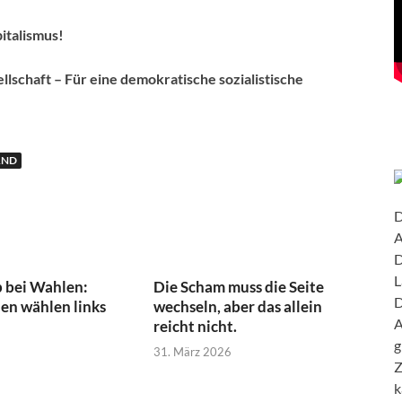
italismus!
lschaft – Für eine demokratische sozialistische
AND
D
A
D
L
 bei Wahlen:
Die Scham muss die Seite
D
en wählen links
wechseln, aber das allein
A
reicht nicht.
g
31. März 2026
Z
k