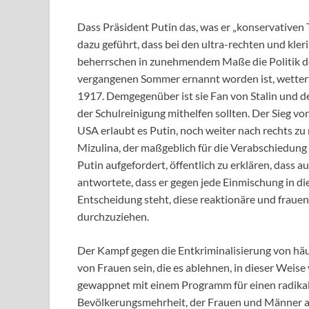
Dass Präsident Putin das, was er „konservativen 
dazu geführt, dass bei den ultra-rechten und kler
beherrschen in zunehmendem Maße die Politik der
vergangenen Sommer ernannt worden ist, wetter
1917. Demgegenüber ist sie Fan von Stalin und de
der Schulreinigung mithelfen sollten. Der Sieg 
USA erlaubt es Putin, noch weiter nach rechts z
Mizulina, der maßgeblich für die Verabschiedun
Putin aufgefordert, öffentlich zu erklären, dass a
antwortete, dass er gegen jede Einmischung in die 
Entscheidung steht, diese reaktionäre und fraue
durchzuziehen.
Der Kampf gegen die Entkriminalisierung von häu
von Frauen sein, die es ablehnen, in dieser We
gewappnet mit einem Programm für einen radikal
Bevölkerungsmehrheit, der Frauen und Männer aus