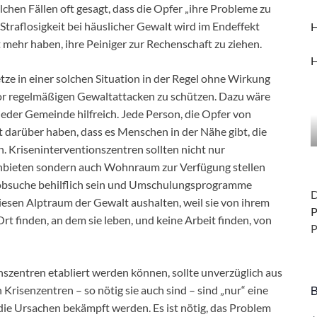
chen Fällen oft gesagt, dass die Opfer „ihre Probleme zu
Straflosigkeit bei häuslicher Gewalt wird im Endeffekt
H
 mehr haben, ihre Peiniger zur Rechenschaft zu ziehen.
H
tze in einer solchen Situation in der Regel ohne Wirkung
vor regelmäßigen Gewaltattacken zu schützen. Dazu wäre
eder Gemeinde hilfreich. Jede Person, die Opfer von
t darüber haben, dass es Menschen in der Nähe gibt, die
en. Kriseninterventionszentren sollten nicht nur
 anbieten sondern auch Wohnraum zur Verfügung stellen
 Jobsuche behilflich sein und Umschulungsprogramme
D
iesen Alptraum der Gewalt aushalten, weil sie von ihrem
P
rt finden, an dem sie leben, und keine Arbeit finden, von
P
szentren etabliert werden können, sollte unverzüglich aus
B
Krisenzentren – so nötig sie auch sind – sind „nur“ eine
e Ursachen bekämpft werden. Es ist nötig, das Problem