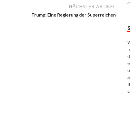
e
NÄCHSTER ARTIKEL
Trump: Eine Regierung der Superreichen
W
m
d
e
o
S
I
G