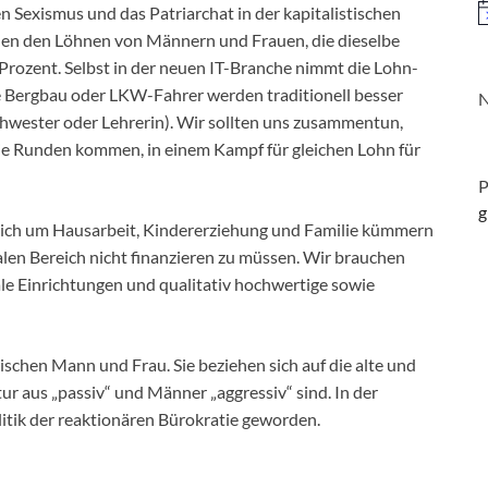
 Sexismus und das Patriarchat in der kapitalistischen
H
chen den Löhnen von Männern und Frauen, die dieselbe
0 Prozent. Selbst in der neuen IT-Branche nimmt die Lohn-
e Bergbau oder LKW-Fahrer werden traditionell besser
N
schwester oder Lehrerin). Wir sollten uns zusammentun,
die Runden kommen, in einem Kampf für gleichen Lohn für
P
g
 sich um Hausarbeit, Kindererziehung und Familie kümmern
zialen Bereich nicht finanzieren zu müssen. Wir brauchen
le Einrichtungen und qualitativ hochwertige sowie
wischen Mann und Frau. Sie beziehen sich auf die alte und
ur aus „passiv“ und Männer „aggressiv“ sind. In der
itik der reaktionären Bürokratie geworden.