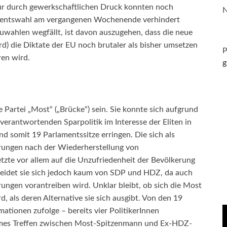
r durch gewerkschaftlichen Druck konnten noch
N
lamentswahl am vergangenen Wochenende verhindert
wahlen wegfällt, ist davon auszugehen, dass die neue
rd) die Diktate der EU noch brutaler als bisher umsetzen
P
ren wird.
g
 Partei „Most“ („Brücke“) sein. Sie konnte sich aufgrund
erantwortenden Sparpolitik im Interesse der Eliten in
nd somit 19 Parlamentssitze erringen. Die sich als
rungen nach der Wiederherstellung von
zte vor allem auf die Unzufriedenheit der Bevölkerung
cheidet sie sich jedoch kaum von SDP und HDZ, da auch
erungen vorantreiben wird. Unklar bleibt, ob sich die Most
d, als deren Alternative sie sich ausgibt. Von den 19
tionen zufolge – bereits vier PolitikerInnen
eimes Treffen zwischen Most-Spitzenmann und Ex-HDZ-