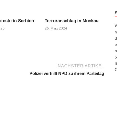
teste in Serbien
Terroranschlag in Moskau
W
025
26. März 2024
m
d
e
o
S
I
NÄCHSTER ARTIKEL
G
Polizei verhilft NPD zu ihrem Parteitag