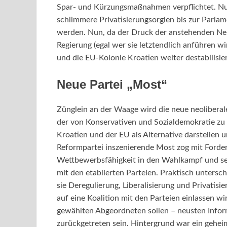
Spar- und Kürzungsmaßnahmen verpflichtet. Nu
schlimmere Privatisierungsorgien bis zur Par
werden. Nun, da der Druck der anstehenden Neu
Regierung (egal wer sie letztendlich anführen wi
und die EU-Kolonie Kroatien weiter destabilisie
Neue Partei „Most“
Zünglein an der Waage wird die neue neoliberale
der von Konservativen und Sozialdemokratie zu v
Kroatien und der EU als Alternative darstellen u
Reformpartei inszenierende Most zog mit Forde
Wettbewerbsfähigkeit in den Wahlkampf und set
mit den etablierten Parteien. Praktisch unters
sie Deregulierung, Liberalisierung und Privatisi
auf eine Koalition mit den Parteien einlassen wir
gewählten Abgeordneten sollen – neusten Informa
zurückgetreten sein. Hintergrund war ein geh