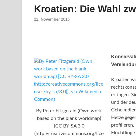
Kroatien: Die Wahl z
22. November 2015
Konservati
Verelendun
Kroatien wä
rechtskonse
erringen. 
und der deu
Geheimdiens
By Peter Fitzgerald (Own work
Hetze gege
based on the blank worldmap)
profilieren
[CC BY-SA 3.0
Flüchtlinge
(http://creativecommons.org/lice