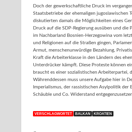
Doch der gewerkschaftliche Druck im vergange
Staatsbetriebe der ehemaligen jugoslawischen 
diskutierten damals die Möglichkeiten eines Ge
Druck auf die SDP-Regierung ausüben und die Pr
im Nachbarland Bosnien-Herzegowina vom letzte
und Religionen auf die Straßen gingen, Parlame
Armut, menschenunwürdige Bezahlung, Privatisi
Kraft die Arbeiterklasse in den Ländern des ehe
Unterdrücker kämpft. Diese Proteste können ein 
braucht es einer sozialistischen Arbeiterpartei, d
Währenddessen muss unsere Aufgabe hier in Deu
Imperialismus, der rassistischen Asylpolitik de
Schäuble und Co. Widerstand entgegenzusetzen
VERSCHLAGWORTET
BALKAN
KROATIEN