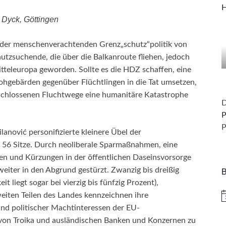
H
 Dyck, Göttingen
 der menschenverachtenden Grenz„schutz“politik von
utzsuchende, die über die Balkanroute fliehen, jedoch
tteleuropa geworden. Sollte es die HDZ schaffen, eine
ohgebärden gegenüber Flüchtlingen in die Tat umsetzen,
schlossenen Fluchtwege eine humanitäre Katastrophe
D
P
P
anović personifizierte kleinere Übel der
 56 Sitze. Durch neoliberale Sparmaßnahmen, eine
gen und Kürzungen in der öffentlichen Daseinsvorsorge
B
weiter in den Abgrund gestürzt. Zwanzig bis dreißig
it liegt sogar bei vierzig bis fünfzig Prozent),
iten Teilen des Landes kennzeichnen ihre
H
 und politischer Machtinteressen der EU-
von Troika und ausländischen Banken und Konzernen zu