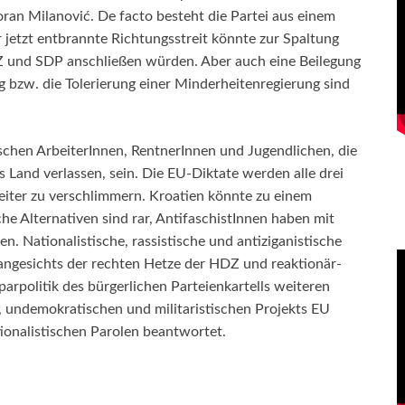
ran Milanović. De facto besteht die Partei aus einem
etzt entbrannte Richtungsstreit könnte zur Spaltung
DZ und SDP anschließen würden. Aber auch eine Beilegung
ng bzw. die Tolerierung einer Minderheitenregierung sind
ischen ArbeiterInnen, RentnerInnen und Jugendlichen, die
 Land verlassen, sein. Die EU-Diktate werden alle drei
eiter zu verschlimmern. Kroatien könnte zu einem
he Alternativen sind rar, AntifaschistInnen haben mit
 Nationalistische, rassistische und antiziganistische
 angesichts der rechten Hetze der HDZ und reaktionär-
Sparpolitik des bürgerlichen Parteienkartells weiteren
n, undemokratischen und militaristischen Projekts EU
ionalistischen Parolen beantwortet.