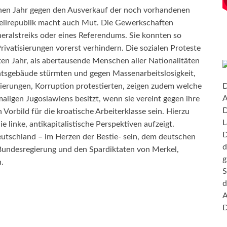
nen Jahr gegen den Ausverkauf der noch vorhandenen
Teilrepublik macht auch Mut. Die Gewerkschaften
neralstreiks oder eines Referendums. Sie konnten so
ivatisierungen vorerst verhindern. Die sozialen Proteste
n Jahr, als abertausende Menschen aller Nationalitäten
ntsgebäude stürmten und gegen Massenarbeitslosigkeit,
D
erungen, Korruption protestierten, zeigen zudem welche
A
maligen Jugoslawiens besitzt, wenn sie vereint gegen ihre
D
Vorbild für die kroatische Arbeiterklasse sein. Hierzu
L
ie linke, antikapitalistische Perspektiven aufzeigt.
D
tschland – im Herzen der Bestie- sein, dem deutschen
d
r Bundesregierung und den Spardiktaten von Merkel,
g
.
S
d
A
D