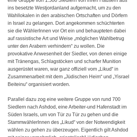
eine Gruppe von 1.500 Siedlern von ihren Häusern aus
ins besetzte Westjordanland aufgemacht, um zu den
Wahllokalen in den arabischen Ortschaften und Dörfern
in Israel zu gelangen. Dort angekommen schüchterten
sie die WählerInnen vor Ort ein und behaupteten dabei
auf rassistische Art und Weise „möglichen Wahlbetrug
unter den Arabern verhindern“ zu wollen. Die
provokative Anwesenheit der Siedler, von denen einige
mit Tränengas, Schlagstöcken und scharfer Munition
ausgerüstet waren, war ganz offiziell vom „Likud“ in
Zusammenarbeit mit dem „Jüdischen Heim“ und „Yisrael
Beiteinu“ organisiert worden.
Parallel dazu zog eine weitere Gruppe von rund 700
Siedlern nach Ashdod, eine Arbeiter-und Hafenstadt im
Süden Israels, um von Tür zu Tür zu gehen und die
StammwählerInnen des „Likud“ von der Notwendigkeit
wählen zu gehen zu überzeugen. Eigentlich gilt Ashdod