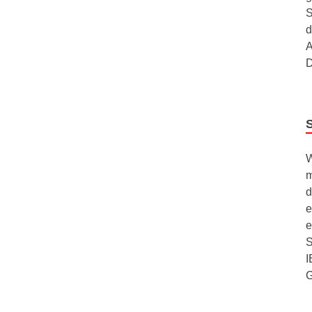
S
d
A
D
W
m
d
e
e
S
I