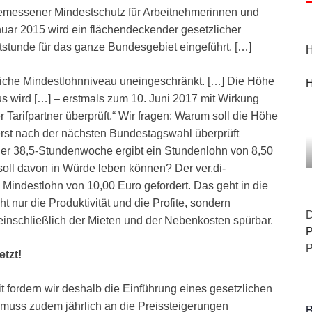
messener Mindestschutz für Arbeitnehmerinnen und
nuar 2015 wird ein flächendeckender gesetzlicher
tstunde für das ganze Bundesgebiet eingeführt. […]
H
liche Mindestlohnniveau uneingeschränkt. […] Die Höhe
H
s wird […] – erstmals zum 10. Juni 2017 mit Wirkung
Tarifpartner überprüft.“ Wir fragen: Warum soll die Höhe
erst nach der nächsten Bundestagswahl überprüft
iner 38,5-Stundenwoche ergibt ein Stundenlohn von 8,50
soll davon in Würde leben können? Der ver.di-
 Mindestlohn von 10,00 Euro gefordert. Das geht in die
t nur die Produktivität und die Profite, sondern
D
einschließlich der Mieten und der Nebenkosten spürbar.
P
P
tzt!
t fordern wir deshalb die Einführung eines gesetzlichen
 muss zudem jährlich an die Preissteigerungen
B