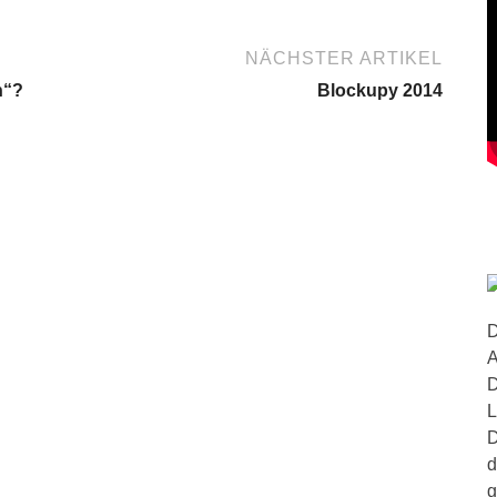
NÄCHSTER ARTIKEL
n“?
Blockupy 2014
D
A
D
L
D
d
g