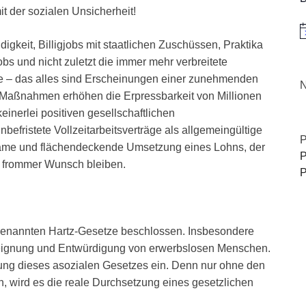
t der sozialen Unsicherheit!
H
igkeit, Billigjobs mit staatlichen Zuschüssen, Praktika
obs und nicht zuletzt die immer mehr verbreitete
e – das alles sind Erscheinungen einer zunehmenden
N
se Maßnahmen erhöhen die Erpressbarkeit von Millionen
inerlei positiven gesellschaftlichen
befristete Vollzeitarbeitsverträge als allgemeingültige
P
ksame und flächendeckende Umsetzung eines Lohns, der
P
n frommer Wunsch bleiben.
P
enannten Hartz-Gesetze beschlossen. Insbesondere
Enteignung und Entwürdigung von erwerbslosen Menschen.
ung dieses asozialen Gesetzes ein. Denn nur ohne den
 wird es die reale Durchsetzung eines gesetzlichen