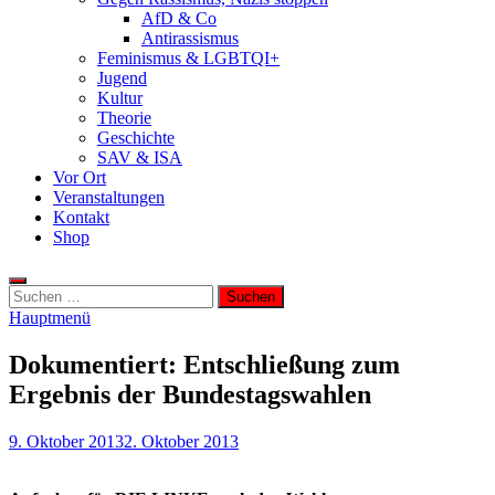
AfD & Co
Antirassismus
Feminismus & LGBTQI+
Jugend
Kultur
Theorie
Geschichte
SAV & ISA
Vor Ort
Veranstaltungen
Kontakt
Shop
Suchen
nach:
Hauptmenü
Dokumentiert: Entschließung zum
Ergebnis der Bundestagswahlen
9. Oktober 2013
2. Oktober 2013