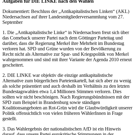
Aufgaben für DIE LINKE nach den Wahlen
Dokumentiert: Beschluss der „Antikapitalistischen Linken“ (AKL)
Niedersachsen auf ihrer Landesmitgliederversammlung vom 27.
September
1. Die „Antikapitalistische Linke“ in Niedersachsen freut sich über
das Comeback unserer Partei nach dem Göttinger Parteitag und
darüber, dass die Regierung Merkel ihre Mehrheit im Bundestag
verloren hat. SPD und Grüne wurden von der Bevölkerung zu
Recht nicht als Alternative zur Spar- und Kriegspolitik von Merkel
wahrgenommen und sind mit ihrer Variante der Agenda 2010 erneut
gescheitert.
2. DIE LINKE war objektiv die einzige antikapitalistische
Alternative zum bürgerlichen Parteienkartell, hat sich aber zu wenig
als solche präsentiert und auch deshalb im Verhältnis zu den letzten
Bundestagswahlen etwa 1,4 Millionen Stimmen verloren. Dies
sollten wir nicht beschönigen. Nach Regierungsbündnissen mit der
SPD zum Beispiel in Brandenburg sowie ständigen
Koalitionsangeboten an Rot-Grün wird die Glaubwürdigkeit unserer
Politik offensichtlich von vielen früheren WählerInnen in Frage
gestellt.
3. Das Wahlergebnis der nationalistischen AfD ist ein Hinweis
darauf, dass unsere Partei eurokritische Stimmungen in der