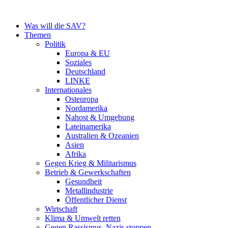
Zum
Inhalt
Was will die SAV?
springen
Themen
Politik
Europa & EU
Soziales
Deutschland
LINKE
Internationales
Osteuropa
Nordamerika
Nahost & Umgebung
Lateinamerika
Australien & Ozeanien
Asien
Afrika
Gegen Krieg & Militarismus
Betrieb & Gewerkschaften
Gesundheit
Metallindustrie
Öffentlicher Dienst
Wirtschaft
Klima & Umwelt retten
Gegen Rassismus, Nazis stoppen