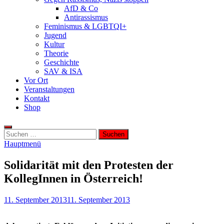
AfD & Co
Antirassismus
Feminismus & LGBTQI+
Jugend
Kultur
Theorie
Geschichte
SAV & ISA
Vor Ort
Veranstaltungen
Kontakt
Shop
Suchen
nach:
Hauptmenü
Solidarität mit den Protesten der
KollegInnen in Österreich!
11. September 2013
11. September 2013