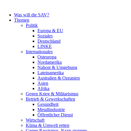
Zum
Inhalt
Was will die SAV?
springen
Themen
Politik
Europa & EU
Soziales
Deutschland
LINKE
Internationales
Osteuropa
Nordamerika
Nahost & Umgebung
Lateinamerika
Australien & Ozeanien
Asien
Afrika
Gegen Krieg & Militarismus
Betrieb & Gewerkschaften
Gesundheit
Metallindustrie
Öffentlicher Dienst
Wirtschaft
Klima & Umwelt retten
Gegen Rassismus, Nazis stoppen