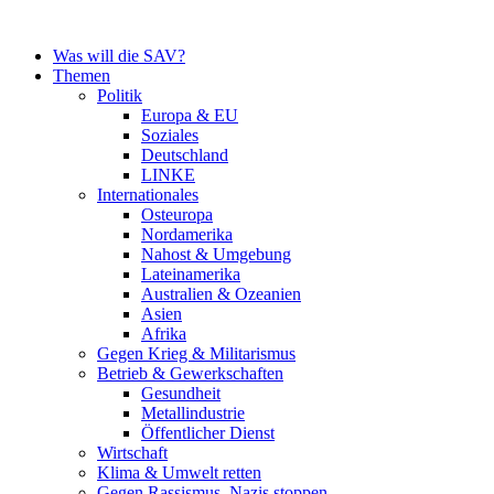
Zum
Inhalt
Was will die SAV?
springen
Themen
Politik
Europa & EU
Soziales
Deutschland
LINKE
Internationales
Osteuropa
Nordamerika
Nahost & Umgebung
Lateinamerika
Australien & Ozeanien
Asien
Afrika
Gegen Krieg & Militarismus
Betrieb & Gewerkschaften
Gesundheit
Metallindustrie
Öffentlicher Dienst
Wirtschaft
Klima & Umwelt retten
Gegen Rassismus, Nazis stoppen