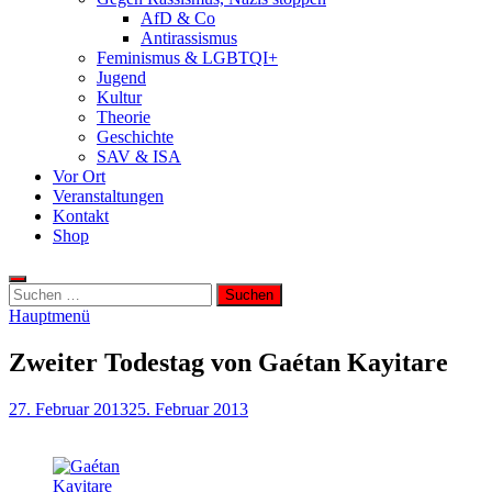
AfD & Co
Antirassismus
Feminismus & LGBTQI+
Jugend
Kultur
Theorie
Geschichte
SAV & ISA
Vor Ort
Veranstaltungen
Kontakt
Shop
Suchen
nach:
Hauptmenü
Zweiter Todestag von Gaétan Kayitare
27. Februar 2013
25. Februar 2013