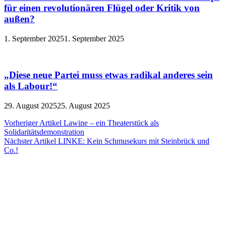
für einen revolutionären Flügel oder Kritik von
außen?
1. September 2025
1. September 2025
„Diese neue Partei muss etwas radikal anderes sein
als Labour!“
29. August 2025
25. August 2025
Beitragsnavigation
Vorheriger Artikel
Lawine – ein Theaterstück als
Solidaritätsdemonstration
Nächster Artikel
LINKE: Kein Schmusekurs mit Steinbrück und
Co.!