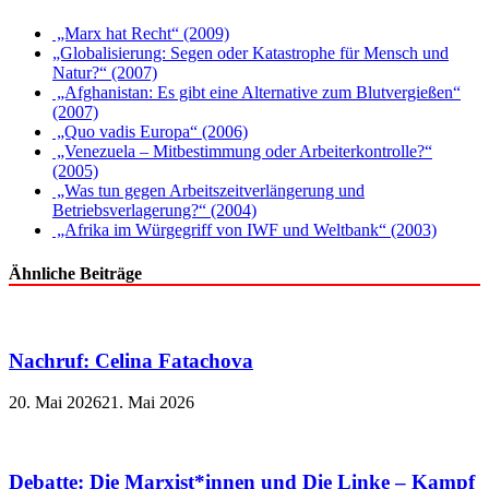
„Marx hat Recht“ (2009)
„Globalisierung: Segen oder Katastrophe für Mensch und
Natur?“ (2007)
„Afghanistan: Es gibt eine Alternative zum Blutvergießen“
(2007)
„Quo vadis Europa“ (2006)
„Venezuela – Mitbestimmung oder Arbeiterkontrolle?“
(2005)
„Was tun gegen Arbeitszeitverlängerung und
Betriebsverlagerung?“ (2004)
„Afrika im Würgegriff von IWF und Weltbank“ (2003)
Ähnliche Beiträge
Nachruf: Celina Fatachova
20. Mai 2026
21. Mai 2026
Debatte: Die Marxist*innen und Die Linke – Kampf