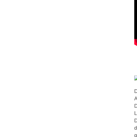
D
A
D
L
D
d
g