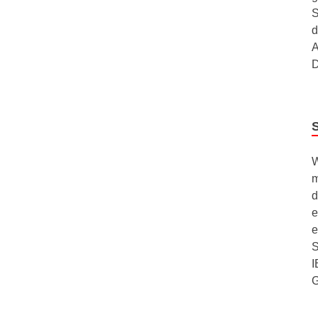
S
d
A
D
W
m
d
e
e
S
I