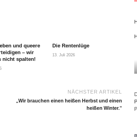
H
H
eben und queere
Die Rentenlüge
teidigen – wir
13. Juli 2026
 nicht spalten!
6
NÄCHSTER ARTIKEL
D
„Wir brauchen einen heißen Herbst und einen
P
heißen Winter.“
P
B