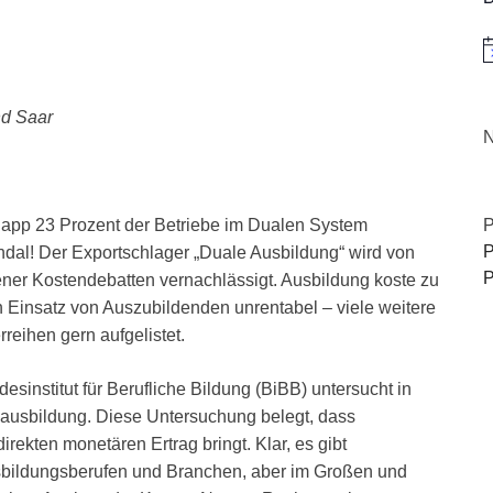
H
nd Saar
N
napp 23 Prozent der Betriebe im Dualen System
P
P
andal! Der Exportschlager „Duale Ausbildung“ wird von
P
ner Kostendebatten vernachlässigt. Ausbildung koste zu
 Einsatz von Auszubildenden unrentabel – viele weitere
eihen gern aufgelistet.
sinstitut für Berufliche Bildung (BiBB) untersucht in
ausbildung. Diese Untersuchung belegt, dass
irekten monetären Ertrag bringt. Klar, es gibt
bildungsberufen und Branchen, aber im Großen und