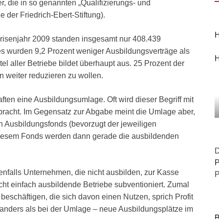
r, die in so genannten „Qualifizierungs- und
er Friedrich-Ebert-Stiftung).
H
 Krisenjahr 2009 standen insgesamt nur 408.439
 es wurden 9,2 Prozent weniger Ausbildungsverträge als
H
el aller Betriebe bildet überhaupt aus. 25 Prozent der
 weiter reduzieren zu wollen.
ten eine Ausbildungsumlage. Oft wird dieser Begriff mit
racht. Im Gegensatz zur Abgabe meint die Umlage aber,
n Ausbildungsfonds (bevorzugt der jeweiligen
diesem Fonds werden dann gerade die ausbildenden
D
P
enfalls Unternehmen, die nicht ausbilden, zur Kasse
P
ht einfach ausbildende Betriebe subventioniert. Zumal
eschäftigen, die sich davon einen Nutzen, sprich Profit
 anders als bei der Umlage – neue Ausbildungsplätze im
B