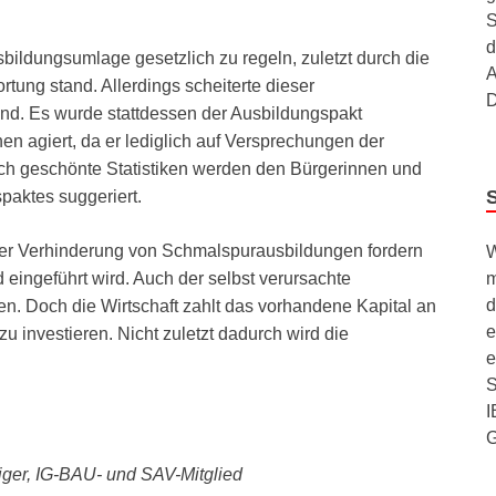
S
d
bildungsumlage gesetzlich zu regeln, zuletzt durch die
A
tung stand. Allerdings scheiterte dieser
D
nd. Es wurde stattdessen der Ausbildungspakt
en agiert, da er lediglich auf Versprechungen der
rch geschönte Statistiken werden den Bürgerinnen und
paktes suggeriert.
der Verhinderung von Schmalspurausbildungen fordern
W
m
 eingeführt wird. Auch der selbst verursachte
d
n. Doch die Wirtschaft zahlt das vorhandene Kapital an
e
zu investieren. Nicht zuletzt dadurch wird die
e
S
I
iger, IG-BAU- und SAV-Mitglied